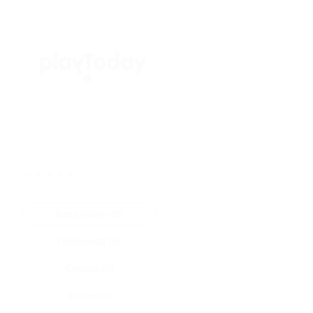
★
★
★
★
★
Все купоны (0)
Промокод (0)
Скидка (0)
Флаер (0)