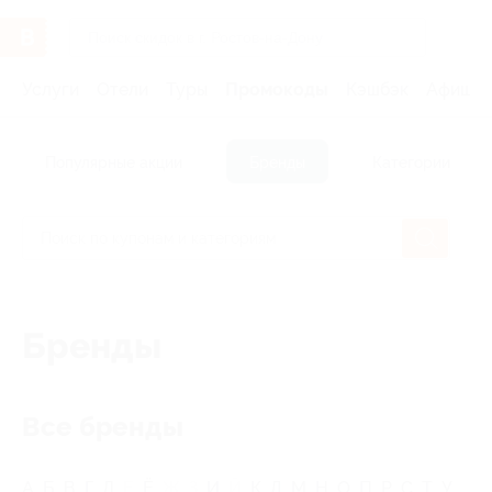
Услуги
Отели
Туры
Промокоды
Кэшбэк
Афиша 
Популярные акции
Бренды
Категории
Бренды
Все бренды
А
Б
В
Г
Д
Е
Ё
Ж
З
И
Й
К
Л
М
Н
О
П
Р
С
Т
У