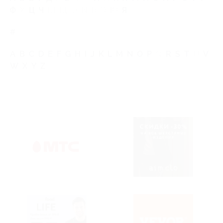
Ф
Х
Ц
Ч
Ш
Щ
Ъ
Ы
Ь
Э
Ю
Я
#
A
B
C
D
E
F
G
H
I
J
K
L
M
N
O
P
Q
R
S
T
U
V
W
X
Y
Z