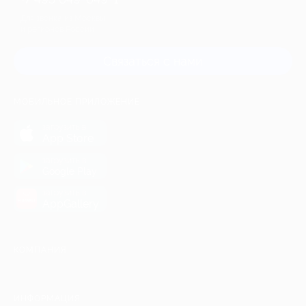
Для звонка из Москвы
и регионов России
Связаться с нами
МОБИЛЬНОЕ ПРИЛОЖЕНИЕ
загрузить в
App Store
загрузить в
Google Play
загрузить в
AppGallery
КОМПАНИЯ
ИНФОРМАЦИЯ