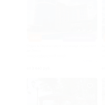
–20%
ПОДОГРЕВАЕМЫЙ БАССЕЙН
Отдых в Лермонтово в гостинице «Кристалл
А
де Люкс»
«
КРАСНОДАРСКИЙ КРАЙ
К
Куплено 12
от 3 840 руб.
о