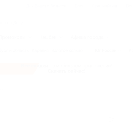
Для Вашего бизнеса
Блог
Франчайзинг
Воп
Промокоды
Кэшбэк
Афиша города
ург и область
Карелия
Золотое кольцо
Юг России
К
Все скидки
- в мобильном приложении!
Скачать сейчас!
се