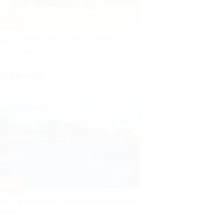
–30%
тдых в Лермонтово в отеле «Экватор»
РАСНОДАРСКИЙ КРАЙ
Куплено 2
т 5 880 руб.
–30%
тдых на побережье Черного моря в отеле
Якорь»