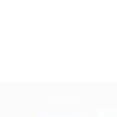
+7 495 649-649-1
МОБИЛЬНО
Для звонка из Москвы
и регионов России
загрузи
App 