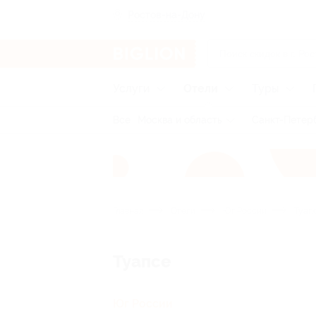
Ростов-на-Дону
Услуги
Отели
Туры
Все
Москва и область
Санкт-Петерб
Главная
Отели
Юг России
Туап
Туапсе
Юг России