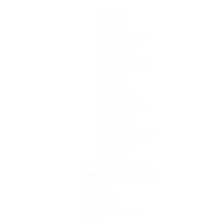
Туапсе
(9)
Сочи
(25)
Темрюк
(1)
Новороссийск
(2)
Домбай
(1)
Приэльбрусье
(2)
Красная поляна
(3)
Адлер
(2)
Анапа
(36)
Геленджик
(13)
Краснодар
(11)
Майкоп
(3)
Нальчик
(2)
Ростов-на-Дону
(1)
Волгоград
(2)
Архыз
(2)
Москва и область
Санкт-Петербург и
область
Карелия
Золотое кольцо
Крым