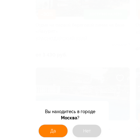
–30%
ДОСТУПНО НА ЛЕТО
Отдых на первой береговой линии на базе
О
«Лазурит»
К
КРАСНОДАРСКИЙ КРАЙ
Куплено 7
о
от 3 430 руб.
Вы находитесь в городе
–30%
Москва
?
Отдых в Лермонтово в отеле «Агат»
О
Да
Нет
«
КРАСНОДАРСКИЙ КРАЙ