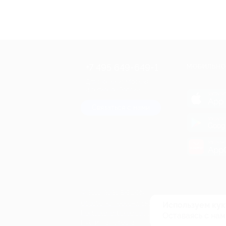
+7 495 649-649-1
МОБИЛЬНО
Для звонка из Москвы
и регионов России
загрузи
App 
Связаться с нами
загрузи
Goog
загрузи
AppG
© 2010-2026 BIGLION
Обработка персональных данных
Используем кук
Пользовательское соглашение
Оставаясь с нам
Публичная оферта