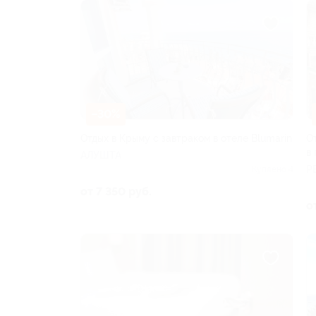
–30%
Отдых в Крыму с завтраком в отеле Blumarin
О
в
АЛУШТА
Р
Куплено 4
от 7 350 руб.
о