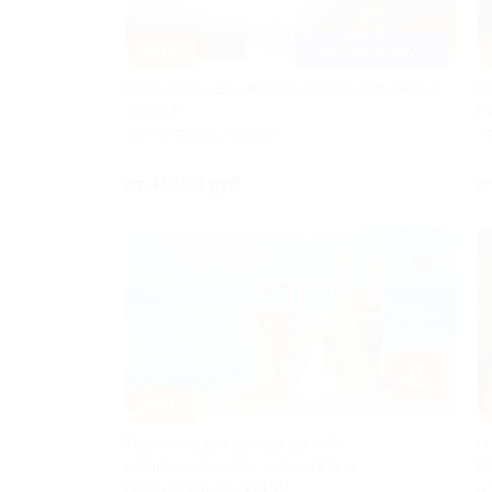
–30%
ВСЕ ВКЛЮЧЕНО
Отдых с лечением в санатории «Крымский
С
гость 4*»
Ma
РЕСПУБЛИКА КРЫМ
Р
от 41 160 руб.
о
–80%
Промокод для выгоды до 30%
О
на проживание от сервиса для
б
бронирования «ТВИЛ»
Р