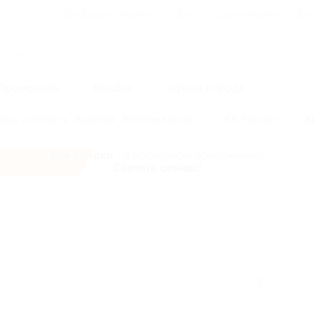
Для Вашего бизнеса
Блог
Франчайзинг
Воп
Промокоды
Кэшбэк
Афиша города
ург и область
Карелия
Золотое кольцо
Юг России
К
Все скидки
- в мобильном приложении!
Скачать сейчас!