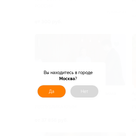
РОССИЯ
Куплено 47
4 
от 300 руб.
Вы находитесь в городе
Москва
?
–30%
Да
Нет
Отдых в усадьбе в стиле 19 века «Вилла
А
Слава»
«
РЕСПУБЛИКА КРЫМ
Р
от 37 856 руб.
о