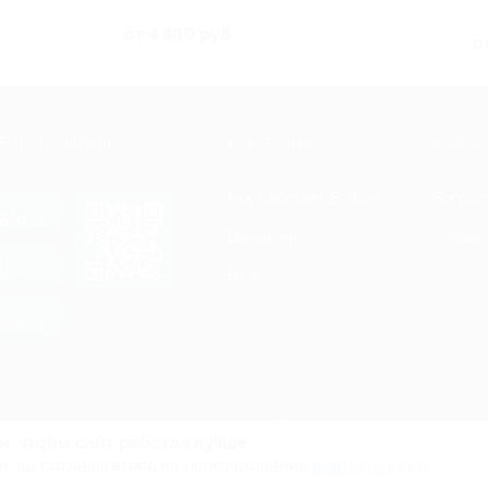
от 4 480 руб.
о
Е ПРИЛОЖЕНИЕ
КОМПАНИЯ
ИНФОР
Как работает Biglion
Вопрос
ть в
Store
Вакансии
Отзывы
ть в
le Play
Блог
ть в
allery
Гарантия, поддержка
24 часа и возврат средств
и, чтобы сайт работал лучше.
файлов куки.
и, вы соглашаетесь на использование