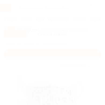
Услуги
Отели
Туры
Промокоды
Кэшбэк
Афиша 
Все скидки
- в мобильном приложении!
Скачать сейчас!
Главная
Услуги
Товары по купонам
Товары по купонам
Без сортировки