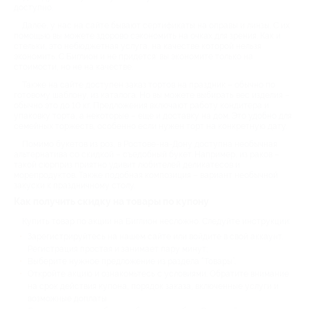
доступно.
Далее, у нас на сайте бывают сертификаты на оправы и линзы. С их
помощью вы можете здорово сэкономить на очках для зрения. Как и
стельки, это небюджетная услуга, на качестве которой нельзя
экономить. С Биглион и не придется: вы экономите только на
стоимости, но не на качестве.
Также на сайте доступен заказ тортов на праздник – обычно по
готовому шаблону, из каталога. Но вы можете выбирать вес изделия –
обычно это до 10 кг. Предложения включают работу кондитера и
упаковку торта, а некоторые – еще и доставку на дом. Это удобно для
семейных торжеств, особенно если нужен торт на конкретную дату.
Помимо букетов из роз, в Ростове-на-Дону доступна необычная
альтернатива со скидкой – съедобный букет. Например, из раков –
такой сюрприз приятно удивит любителей деликатесов и
морепродуктов. Также подобная композиция – вариант необычной
закуски к праздничному столу.
Как получить скидку на товары по купону
Купить товар по акции на Биглион несложно. Следуйте инструкции:
Зарегистрируйтесь на нашем сайте или войдите в свой аккаунт.
Регистрация простая и занимает пару минут;
Выберите нужное предложение из раздела “Товары”.
Откройте акцию и ознакомьтесь с условиями. Обратите внимание
на срок действия купона, порядок заказа, включенные услуги и
возможные доплаты.