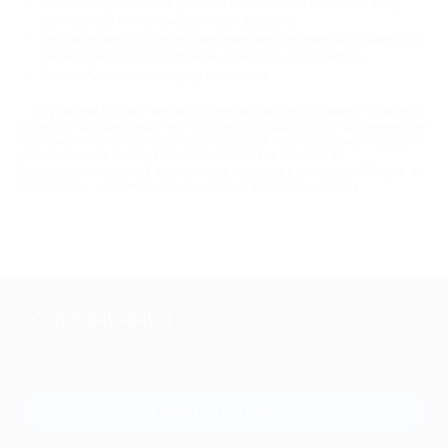
Оплатите купон любым удобным способом. Он придёт на вашу
электронную почту, привязанную к аккаунту.
Оформите заказ с использованием нашего промокода. Обычно это
делается через сайт партнера, но иногда – по телефону.
Готово! Ждите свою покупку со скидкой.
С купонами Биглион вам доступен широкий ассортимент подарков
и личных товаров. Среди них – сувениры, сладости, гастрономические
сюрпризы и полезные изделия для здоровья. А также шарики и цветы –
универсальные атрибуты любого торжества. Если же вы
предпочитаете дарить впечатления, заходите в наш раздел “Услуги” и
выбирайте – например, активный отдых в Ростове-на-Дону.
+7 495 649-649-1
Для звонка из Москвы
и регионов России
Связаться с нами