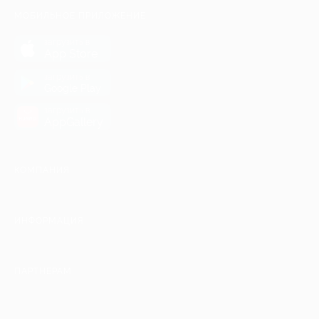
МОБИЛЬНОЕ ПРИЛОЖЕНИЕ
загрузить в
App Store
загрузить в
Google Play
загрузить в
AppGallery
КОМПАНИЯ
ИНФОРМАЦИЯ
ПАРТНЕРАМ