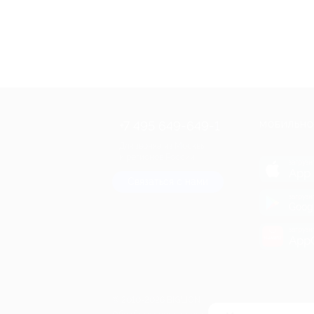
+7 495 649-649-1
МОБИЛЬНО
Для звонка из Москвы
и регионов России
загрузи
App 
Связаться с нами
загрузи
Goog
загрузи
AppG
© 2010-2026 BIGLION