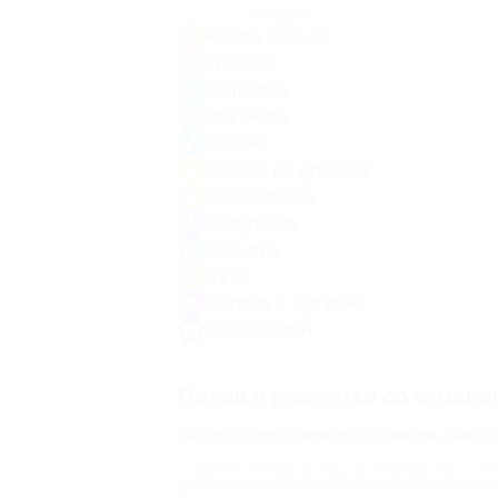
Пицца
(1)
Афиша города
Красота
Здоровье
Обучение
Фитнес
Товары по купонам
Развлечения
Экскурсии
События
Дети
Загляни в будущее
Фотосессии
Поход в ресторан со скидко
Скидки в рестораны в Ростове-на-Дону п
Давайте вспомним, когда вы последний раз посе
этом не сильно тратиться? У Биглион есть решени