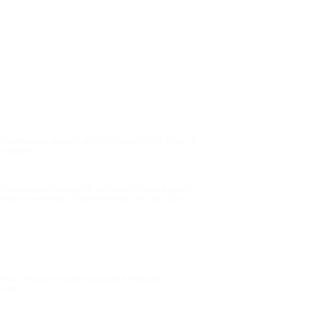
те компанию друзей либо отправляйтесь туда со
скидками.
нование дня рождения, встреча старых друзей
блюдо из меню ресторанов в Ростове-на-Дону.
себя и близких людей походом в любимый
 еще.