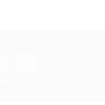
Е ПРИЛОЖЕНИЕ
КОМПАНИЯ
ИНФОР
Как работает Biglion
Вопрос
ть в
Store
Вакансии
Отзывы
ть в
le Play
Блог
ть в
allery
Гарантия, поддержка
24 часа и возврат средств