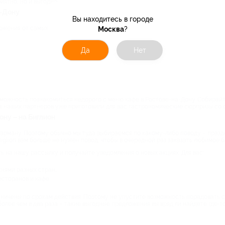
иятно, но и выгодно.
а-Дону
Вы находитесь в городе
ожения от самых разных заведений города:
Москва
?
Да
Нет
зможность познакомиться недорого с меню кафе в Ростове-на-Дону. Собирай
а наших партнеров уже приготовили для вас гастрономические сюрпризы со 
ну – на Биглион
карману. Поэтому обычно мы туда выбираемся по какому-либо поводу – празд
iglion вам больше не нужен повод, чтобы в очередной раз заказать любимое 
сь на нашу рассылку и получайте уведомления о новых акциях. Для вас:
нями разных стран;
сторанов и кафе.
раничены по срокам действия. Поэтому не упустите возможность порадовать 
олее чем в два раза – такие выгодные предложения вы вряд ли найдете где-то