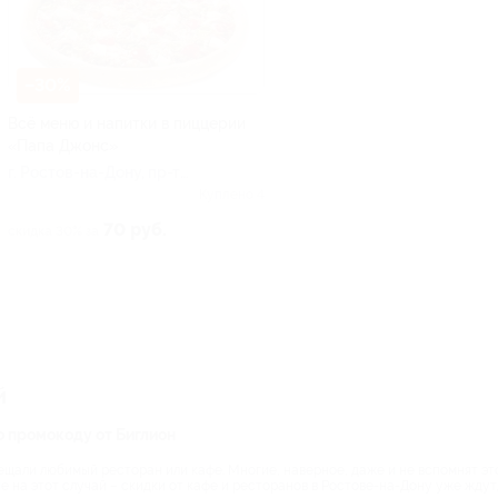
–30%
Всё меню и напитки в пиццерии
«Папа Джонс»
г. Ростов-на-Дону, пр-т
Космонавтов, д. 4/16
Куплено 4
70 руб.
скидка 30% за
й
о промокоду от Биглион
щали любимый ресторан или кафе. Многие, наверное, даже и не вспомнят этот
е на этот случай – скидки от кафе и ресторанов в Ростове-на-Дону уже ждут