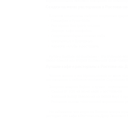
Biglion посещать любимое заведение не только пр
Скидки на меню ресторанов в Ростове-н
В нашем каталоге вы найдете акционные предл
Пиццерии и суши-бары;
Рестораны быстрого питания;
Лаундж-кафе и кофейни;
Спортивные бары и пивные пабы;
Шашлычные и бургерные;
Караоке –клубы и рестораны.
Купоны Биглион со скидками – это отличная во
своей семьей или второй половинкой. Шеф-повар
Лучшие кафе и рестораны в Ростове-на-До
Частые визиты в рестораны далеко не всем по 
или свидание с любимым человеком. С купонами B
Заходите чаще на Biglion, а лучше – подпишите
Скидки от 50% на меню кафе и ресторанов;
Хороший выбор заведений на любой вкус с кух
Реальные отзывы посетителей воронежских ре
Не забывайте, что акции на Биглион всегда ог
ресторан или кафе в Ростове-на-Дону. Экономия б