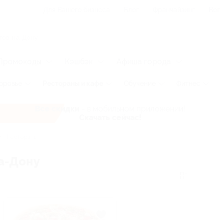
Для Вашего бизнеса
Блог
Франчайзинг
Воп
Промокоды
Кэшбэк
Афиша города
оровье
Рестораны и кафе
Обучение
Фитнес
Все скидки
- в мобильном приложении!
Скачать сейчас!
Рестораны
а-Дону