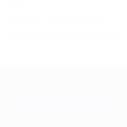
и рекомендации. Это разумный выбор, если хочется результата без
лишних затрат.
Онлайн-тренировки — не компромисс и не «упрощенный вариант».
Это удобный формат для тех, кто ценит свое время и не хочет
усложнять. Вы занимаетесь в привычной обстановке, в своем темпе и
без лишнего давления.
И напоследок практичный совет: пользуйтесь купонами Биглион!
Они помогают сэкономить, особенно если вы планируете заниматься
регулярно.
+7 495 649-649-1
Для звонка из Москвы
и регионов России
Связаться с нами
МОБИЛЬНОЕ ПРИЛОЖЕНИЕ