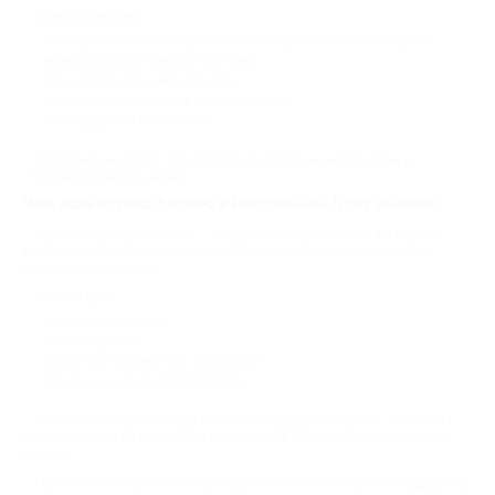
Плюсы очевидны:
тренировка занимает ровно столько времени, сколько нужно;
можно выбрать комфортный темп;
легче соблюдать регулярность;
проще вписать занятия в обычный день;
нет ощущения обязаловки.
Со временем спорт перестает быть отдельным событием и
становится частью жизни.
Чем еще хорош фитнес в Ростове-на-Дону онлайн?
Одна из главных проблем — это резкий старт и такое же резкое
выгорание. Онлайн-тренировки обычно строятся спокойнее: без
перегруза и давления.
Что это дает:
меньше усталости;
меньше срывов;
понятный процесс без сюрпризов;
ощущение, что вы справляетесь.
Онлайн-тренировки чаще всего стоят дешевле офлайн-занятий. И
это логично: вы не платите за аренду зала, оборудование и лишние
услуги.
При этом вы получаете структурированные тренировки, поддержку