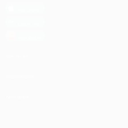
загрузить в
App Store
загрузить в
Google Play
загрузить в
AppGallery
КОМПАНИЯ
ИНФОРМАЦИЯ
ПАРТНЕРАМ
© 2010-2026 BIGLION
Обработка персональных данных