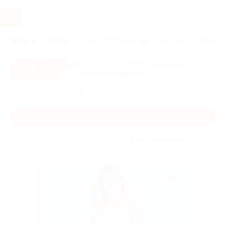
Услуги
Отели
Туры
Промокоды
Кэшбэк
Афиша 
Все скидки
- в мобильном приложении!
Скачать сейчас!
Главная
Услуги
Фитнес
Онлайн тренировки
Онлайн тренировки
Без сортировки