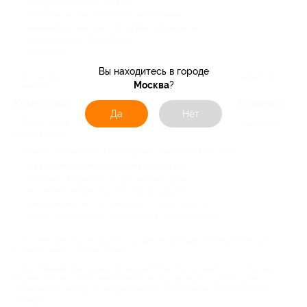
четкую программу занятий;
объяснение техники простыми словами;
варианты упражнений под разный уровень;
рекомендации по нагрузке;
возможность корректировок.
Вы находитесь в городе
Вы не просто повторяете движения, а понимаете, что делаете и
Москва
?
зачем. Это сильно влияет на результат.
Кому особенно подойдут тренировки дома по видео
Да
Нет
Такой формат часто выбирают люди, у которых спорт раньше «не
приживался». И причины у всех разные.
Онлайн тренировки в Ростове-на-Дону подойдут, если:
у вас плотный или нестабильный график;
не хочется зависеть от расписания зала;
вы не любите тренироваться при других;
часто не хватает сил на дорогу после работы;
важна возможность заниматься в удобное время.
Онлайн-тренировки дают ощущение свободы. Вы не обязаны быть
«идеальными», чтобы начать.
Программа тренировок дома часто воспринимается скептически,
но именно она помогает выработать привычку. Когда не нужно
собираться, ехать и подстраиваться, сопротивления становится
меньше.