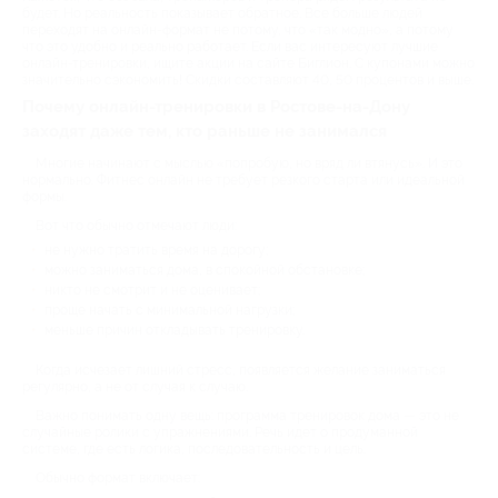
будет. Но реальность показывает обратное. Все больше людей
переходят на онлайн-формат не потому, что «так модно», а потому
что это удобно и реально работает. Если вас интересуют лучшие
онлайн-тренировки, ищите акции на сайте Биглион. С купонами можно
значительно сэкономить! Скидки составляют 40, 50 процентов и выше.
Почему онлайн-тренировки в Ростове-на-Дону
заходят даже тем, кто раньше не занимался
Многие начинают с мыслью «попробую, но вряд ли втянусь». И это
нормально. Фитнес онлайн не требует резкого старта или идеальной
формы.
Вот что обычно отмечают люди:
не нужно тратить время на дорогу;
можно заниматься дома, в спокойной обстановке;
никто не смотрит и не оценивает;
проще начать с минимальной нагрузки;
меньше причин откладывать тренировку.
Когда исчезает лишний стресс, появляется желание заниматься
регулярно, а не от случая к случаю.
Важно понимать одну вещь: программа тренировок дома — это не
случайные ролики с упражнениями. Речь идет о продуманной
системе, где есть логика, последовательность и цель.
Обычно формат включает: