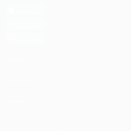
загрузить в
App Store
загрузить в
Google Play
загрузить в
AppGallery
КОМПАНИЯ
ИНФОРМАЦИЯ
ПАРТНЕРАМ
© 2010-2026 BIGLION
Обработка персональных данных