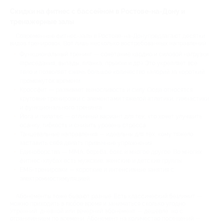
Скидки на фитнес с бассейном в Ростове-на-Дону и
тренажерные залы
Современные фитнес-залы в Ростове-на-Донупредлагают десятки
видов тренировок. Вот лишь несколько востребованных направлений:
Функциональный тренинг — сочетание кардио и силовой нагрузки
(приседания, выпады, планка, прыжки и др.). Это укрепляет все
тело и позволяет сжечь большое количество калорий за короткий
промежуток времени.
Кроссфит — развивает выносливость и силу. Сюда относятся
круговые тренировки с элементами тяжелой атлетики, гимнастики
и функционального тренинга.
Йога и пилатес — отличный вариант для тех, кто хочет улучшить
осанку, гибкость и снизить уровень стресса.
Танцевальные направления — идеальны для тех, кому тяжело
заставить себя делать привычные упражнения.
Единоборства — MMA, борьба, бокс и многое другое. Во многих
фитнес-клубах есть мужские, женские и детские группы.
EMS-тренировки — короткие и интенсивные занятия с
электромиостимуляцией.
Абонементы тоже бывают разные. Есть классический безлимит —
можно приходить в любое время и заниматься сколько угодно.
Утренний, дневной или вечерний абонемент — дешевле, но с
ограничением по времени. Абонемент на количество посещений —