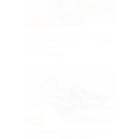
–50%
Разработка персональной программы
питания от компании «Красота и здоровье»
г. Екатеринбург, ул. Розы
Люксембург, д. 67б
750 руб.
1 500 руб.
Куплено 1
–50%
Курс тренировок «Женское здоровье» или
план питания от Дарианы Левиной