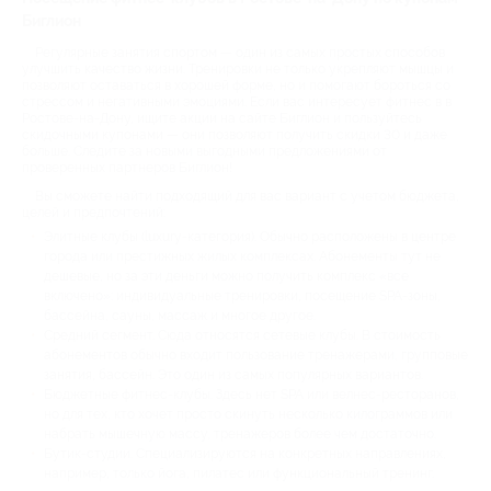
Биглион
Регулярные занятия спортом — один из самых простых способов
улучшить качество жизни. Тренировки не только укрепляют мышцы и
позволяют оставаться в хорошей форме, но и помогают бороться со
стрессом и негативными эмоциями. Если вас интересует фитнес в в
Ростове-на-Дону, ищите акции на сайте Биглион и пользуйтесь
скидочными купонами — они позволяют получить скидки 30 и даже
больше. Следите за новыми выгодными предложениями от
проверенных партнеров Биглион!
Вы сможете найти подходящий для вас вариант с учетом бюджета,
целей и предпочтений:
Элитные клубы (luxury-категория). Обычно расположены в центре
города или престижных жилых комплексах. Абонементы тут не
дешевые, но за эти деньги можно получить комплекс «все
включено»: индивидуальные тренировки, посещение SPA-зоны,
бассейна, сауны, массаж и многое другое.
Средний сегмент. Сюда относятся сетевые клубы. В стоимость
абонементов обычно входит пользование тренажерами, групповые
занятия, бассейн. Это один из самых популярных вариантов.
Бюджетные фитнес-клубы. Здесь нет SPA или велнес-ресторанов,
но для тех, кто хочет просто скинуть несколько килограммов или
набрать мышечную массу, тренажеров более чем достаточно.
Бутик-студии. Специализируются на конкретных направлениях,
например, только йога, пилатес или функциональный тренинг.