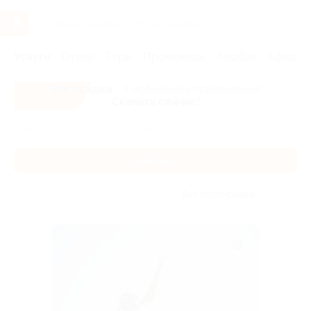
Услуги
Отели
Туры
Промокоды
Кэшбэк
Афиша 
Все скидки
- в мобильном приложении!
Скачать сейчас!
Главная
Услуги
Фитнес
Фитнес
Без сортировки