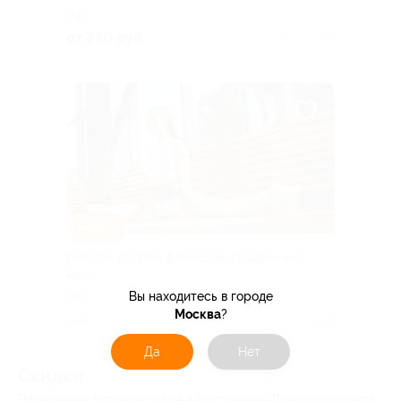
РФ
от 250 руб.
Куплено 9
–50%
Онлайн-занятия фитнесом, танцами или
йогой от фитнес-клуба Timestudy
Вы находитесь в городе
РФ
Москва
?
595 руб.
1 190 руб.
Куплено 21
Да
Нет
Скидки и акции в фитнес-клубах
Посещение фитнес-клубов в Ростове-на-Дону по купонам