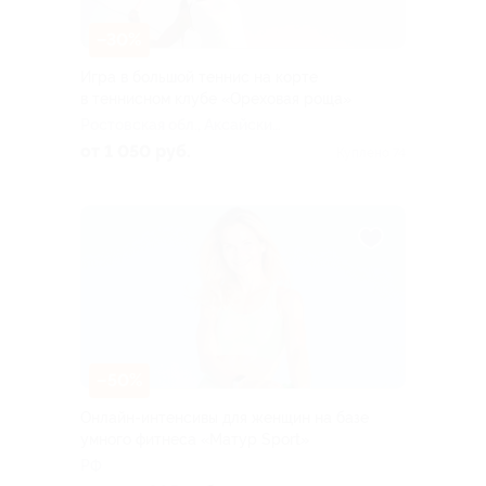
–30%
Игра в большой теннис на корте
в теннисном клубе «Ореховая роща»
Ростовская обл., Аксайский
р-н, Щепкинское с.п., пос.
от 1 050 руб.
Куплено 74
Темерницкий, КП
«Ореховая Роща»,
Московская ул., д. 38
–50%
Онлайн-интенсивы для женщин на базе
умного фитнеса «Матур Sport»
РФ