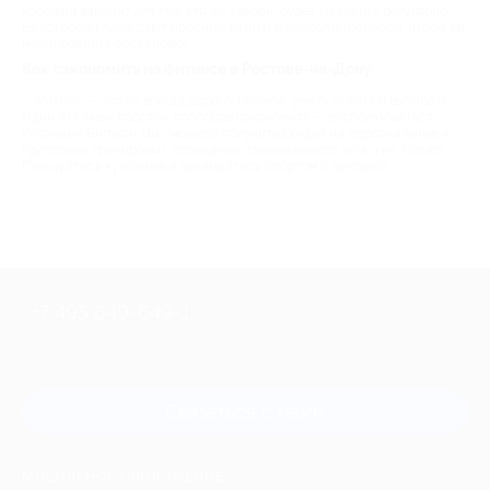
хороший вариант для тех, кто не уверен, будет ли ходить регулярно.
Некоторые клубы дают пробные визиты и welcome-периоды, чтобы вы
могли оценить обстановку.
Как сэкономить на фитнесе в Ростове-на-Дону
Фитнес — это не всегда дорого. Главное, уметь искать и выбирать.
Один из самых простых способов сэкономить — воспользоваться
купонами Биглион. Вы сможете получить скидки на персональные и
групповые тренировки, посещение тренажерного зала и не только.
Пользуйтесь купонами и занимайтесь спортом с выгодой!
+7 495 649-649-1
Для звонка из Москвы
и регионов России
Связаться с нами
МОБИЛЬНОЕ ПРИЛОЖЕНИЕ