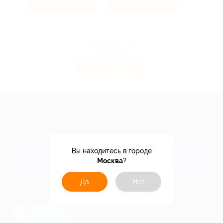
49.84%
6.74%
Кэшбэк
Кэшбэк
4.32%
Кэшбэк
+7 495 649-649-1
Для звонка из Москвы
и регионов России
Вы находитесь в городе
Связаться с нами
Москва
?
Да
Нет
МОБИЛЬНОЕ ПРИЛОЖЕНИЕ
загрузить в
App Store