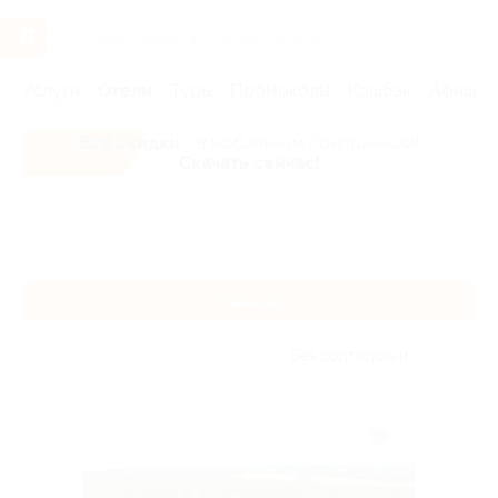
Услуги
Отели
Туры
Промокоды
Кэшбэк
Афиша 
Все скидки
- в мобильном приложении!
Скачать сейчас!
Главная
Отели
Золотое кольцо
Иваново
Иваново
Без сортировки