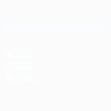
+7 495 649-649-1
Для звонка из Москвы
и регионов России
Связаться с нами
МОБИЛЬНОЕ ПРИЛОЖЕНИЕ
загрузить в
App Store
загрузить в
Google Play
загрузить в
AppGallery
КОМПАНИЯ