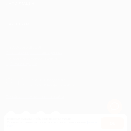
ИНФОРМАЦИЯ
ПАРТНЕРАМ
© 2010-2026 BIGLION
Обработка персональных данных
Пользовательское соглашение
Публичная оферта
Гарантия, поддержка
24 часа и возврат средств
Перейти на полную версию сайта
Используем куки, чтобы сайт работал лучше.
Оставаясь с нами, вы соглашаетесь на использование
файлов
Оk
куки.
Карта