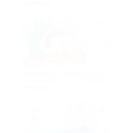
Беломорский пер., д. 16г
от 1 200 руб.
–54%
Коррекция фигуры в студии «Твой салон»
г. Ростов-на-Дону, ул. Зорге,
4.9
(11)
д. 35
от 552 руб.
Куплено 2