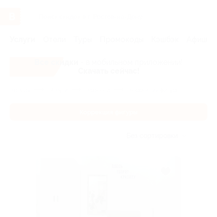
Услуги
Отели
Туры
Промокоды
Кэшбэк
Афиша 
Все скидки
- в мобильном приложении!
Скачать сейчас!
Главная
Услуги
Красота
Коррекция фигуры
Коррекция фигуры
Без сортировки