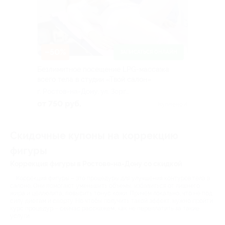
–50%
ЗАПИСАТЬСЯ ОНЛАЙН
Безлимитное посещение LPG-массажа
всего тела в студии «Твой салон»
г. Ростов-на-Дону, ул. Зорге,
д. 35
от 750 руб.
Куплено 4
Скидочные купоны на коррекцию
фигуры
Коррекция фигуры в Ростове-на-Дону со скидкой
Коррекция фигуры – это процедуры для улучшения контуров тела в
салоне. Они помогают уменьшить объемы, избавиться от лишнего
жира и целлюлита, повысить тонус кожи. Причем локально, что не под
силу диетам и спорту. Но чтобы получить такой эффект, нужно пройти
курс процедур – сейчас расскажем, как не переплатить за такие
услуги.