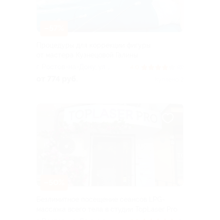
–57%
Процедуры для коррекции фигуры
от мастера Кузнецовой Галины
г. Ростов-на-Дону, ул.
4.0
(6)
Казахская, д. 5
от 774 руб.
Куплено 2
–50%
Безлимитное посещение сеансов LPG-
массажа всего тела в студии TopLaser Pro