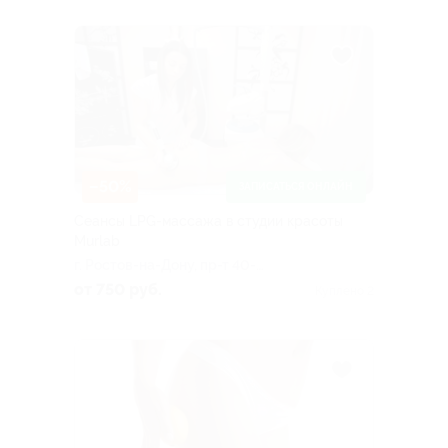
–50%
ЗАПИСАТЬСЯ ОНЛАЙН
Сеансы LPG-массажа в студии красоты
Murlab
г. Ростов-на-Дону, пр-т 40-
летия Победы, д. 278
от 750 руб.
Куплено 2