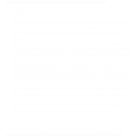
Преимущества коррекции фигуры в салоне
Начнем с причин добавить салонные процедуры к привычным диете
и спорту.
Целенаправленное воздействие – методики по коррекции фигуры
работают именно с проблемными зонами. Тогда как дефицит
калорий и физическая активность воздействуют на все тело в
целом.
Долговременный результат – салонные процедуры поддерживают
и закрепляют эффект от диеты и спорта. Они физически разрушают
жировые клетки, стимулируют выработку коллагена и подтягивают
кожу.
Комплексное воздействие – многие методики по коррекции
фигуры работают в нескольких направлениях. Вам не понадобится
отдельная процедура для похудения, отдельная против целлюлита
и так далее.
Экономия времени – процедуры в салоне приближают желаемый
результат. С ними вы приведете тело в порядок намного быстрее,
чем просто изменив питание и добавив физической активности.
Приятный процесс – коррекция фигуры в салоне не требует
усилий. Всю работу выполняет врач, вам остаётся лишь
наслаждаться результатом. Чего не скажешь, например, о тех же
тренировках.
Виды процедур по коррекции фигуры в Ростове-на-