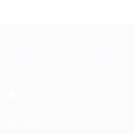
+7 495 649-649-1
Для звонка из Москвы
и регионов России
Связаться с нами
МОБИЛЬНОЕ ПРИЛОЖЕНИЕ
загрузить в
App Store
загрузить в
Google Play
загрузить в
AppGallery