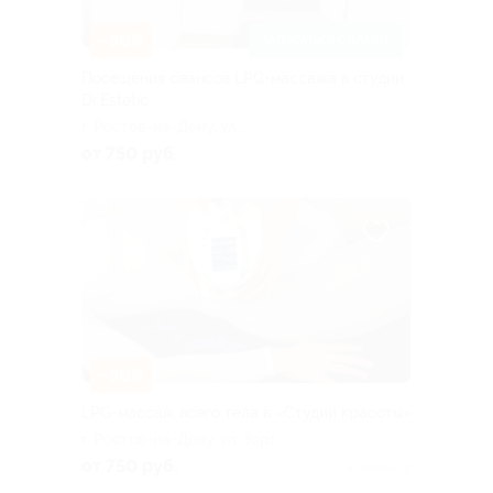
–50%
ЗАПИСАТЬСЯ ОНЛАЙН
Посещения сеансов LPG-массажа в студии
Dr.Estetic
г. Ростов-на-Дону, ул.
Суворова, д. 3
от 750 руб.
–50%
LPG-массаж всего тела в «Студии красоты»
г. Ростов-на-Дону, ул. Зорге,
д. 19/162
от 750 руб.
Куплено 2