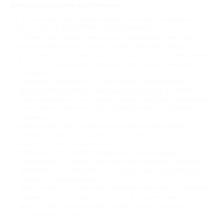
Дону со скидками на Биглион
В этом разделе представлено множество акций от проверенных
салонов и клиник. Они включают такие процедуры:
LPG-массаж – воздействие вакуумно-роликовым аппаратом на
подкожно-жировую клетчатку. Аппарат разминает ткани,
разрушает оболочки жировых клеток и стимулирует лимфодренаж.
Результат – сокращение объемов и значительное уменьшение
целлюлита.
Кавитация – разрушение жировых клеток ультразвуковыми
волнами. Это безболезненный процесс, последствия которого
организм устраняет сам, выводя продукты распада через почки и
печень. Метод эффективен для коррекции локальных жировых
отложений.
Криолиполиз – уничтожение жировых клеток сверхнизкими
температурами. Как и в случае с кавитацией, продукты распада
выводятся естественным путем.
RF-лифтинг – глубокое прогревание тканей при помощи
радиочастотной энергии. Это стимулирует выработку коллагена и
подтягивает кожу, что особенно актуально для людей, которые
худеют быстрыми темпами.
Прессотерапия – аппаратный лимфодренажный массаж. Пациент
надевает специальный костюм, в который подается сжатый
воздух. В результате ускоряется вывод отеков и токсинов и
разглаживается целлюлит.