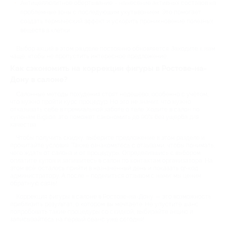
Антицеллюлитное обертывание – нанесение активных составов на
проблемные зоны с последующим укутыванием. Это помогает
создать термический эффект и ускорить проникновение полезных
веществ в клетки.
Выбор акций в этом разделе постоянно обновляется. Заходите к нам
чаще, чтобы не пропустить интересное предложение.
Как сэкономить на коррекции фигуры в Ростове-на-
Дону в салоне?
Салонные методы похудения стоят недешево, особенно с учётом,
что нужно пройти курс процедур. Но это не значит, что нужно
отказывать себе в премиальной заботе о теле. Ходите в салон по
купонам Biglion: это поможет сэкономить до 90% без ущерба для
качества.
Чтобы получить скидку, выберите предложение в этом разделе и
прочитайте условия. Также ознакомьтесь с отзывами, чтобы понимать,
чего ждать от салона и от процедуры. Определившись с выбором,
оплатите купон и запишитесь в салон по контактам организатора. На
этом всё: осталось прийти в назначенный день и показать qr-код
администратору. А после – поделиться отзывом с нами: мы ценим
обратную связь!
Коррекция фигуры в салоне в Ростове-на-Дону — это возможность
приблизить результат, о котором вы мечтаете. Не упустите шанс
попробовать такие процедуры со скидкой, выбирайте акцию и
записывайтесь на первый сеанс уже сегодня!