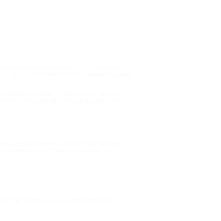
ны по демократичной цене. Со скидками по
и регионах и сайт rigla.ru объявляют акции и
х травяных сборов. Поддерживать тонус и
ого защитить здоровье и предупредить или
итями, дезодорантами, антибактериальными
е, косметику и игрушки со скидками по
укт на сайте rigla.ru и получайте приятные