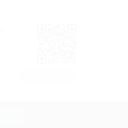
и
Получить
y