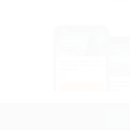
Оздоровительный отдых
c питанием и лечением в
санатории
50%
cкидка
Оздоровительны
питанием и лече
Купить
санатории
50%
cкидка
Купит