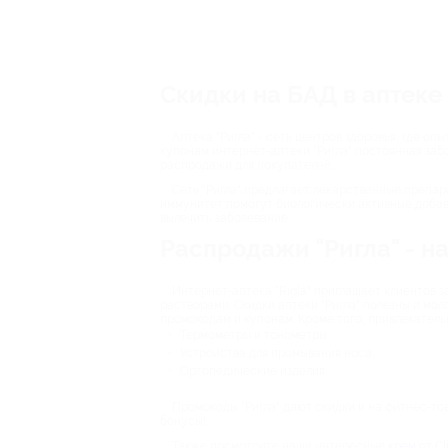
Скидки на БАД в аптеке 
Аптека "Ригла" - сеть центров здоровья, где 
купонам интернет-аптеки "Ригла" постоянная забо
распродажи для покупателей.
Сеть "Ригла" предлагает лекарственные препар
иммунитет помогут биологически активные добавк
вылечить заболевание.
Распродажи "Ригла" - н
Интернет-аптека "Rigla" приглашает клиентов
растворами. Скидки аптеки "Ригла" полезны и мол
промокодам и купонам. Кроме того, привлекатель
Термометры и тонометры;
Устройства для промывания носа;
Ортопедические изделия.
Промокоды "Ригла" дают скидки и на фитнес-то
бонусы!
Также посмотрите наши интересные
крем от Cl