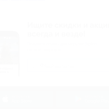
Ищите скидки и акци
всегда и везде!
Получите ссылку для загрузки Biglion
на свой смартфон
й отдых c
нием в
ь
загрузить в
загрузить в
App Store
Google Pla