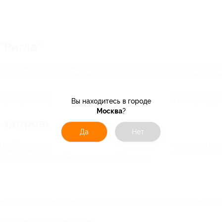
"Ригла"
опытные фармацевты порекомендуют лекарства и средства для красоты и гигие
та о здоровье доступна каждому. Почти 2000 аптек "Ригла" в Ростове-на-Дону 
аты от привычного аспирина до редких витаминных комплексов и натуральны
Вы находитесь в городе
и, которые выгодно покупать по ценам "Ригла". Акции аптеки помогут недор
Москва
?
а здоровье
Да
Нет
 за одобренными медиками гигиеническими средствами: зубными пастами и н
одым мамам: здесь выгодно заказывать подгузники и пелёнки, детское питани
ные цены в "Ригла" и на медицинское оборудование:
вары: массажёры, миостимуляторы, продукты питания. Выбирайте нужный прод
inique
и
акции от магазина Виши