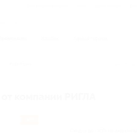
Для Вашего бизнеса
Блог
Франчайзинг
Воп
Промокоды
Кэшбэк
Афиша города
Категории
 от компании РИГЛА
-30%
Скидка до -30% на акционны