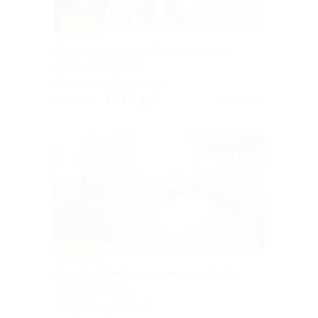
–58%
Обследование у флеболога в клинике
«Люди» со скидкой
г. Ростов-на-Дону, пр-т
Соколова, д. 27
1 260 руб.
3 000 руб.
Куплено 23
–30%
УЗ-диагностика в медицинском центре
«Новомедицина»
г. Ростов-на-Дону, ул.