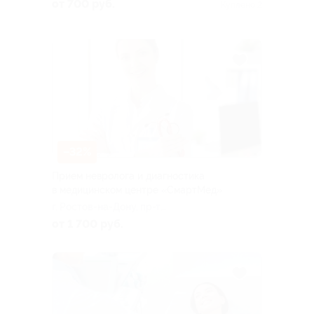
Максима Горького, д. 243
от 700 руб.
Куплено 2
(вход со стороны ул.
Восточной д. 24), эт. 2, пом.
204 (подъем через
ресепшен по лестнице)
–32%
Прием невролога и диагностика
в медицинском центре «СмартМед»
г. Ростов-на-Дону, пр-т
Михаила Нагибина, д. 32а,
от 1 700 руб.
стр. 8