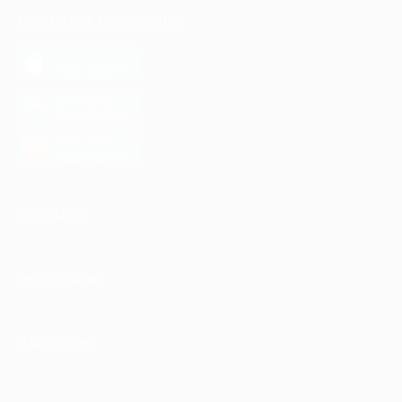
МОБИЛЬНОЕ ПРИЛОЖЕНИЕ
загрузить в
App Store
загрузить в
Google Play
загрузить в
AppGallery
КОМПАНИЯ
ИНФОРМАЦИЯ
ПАРТНЕРАМ