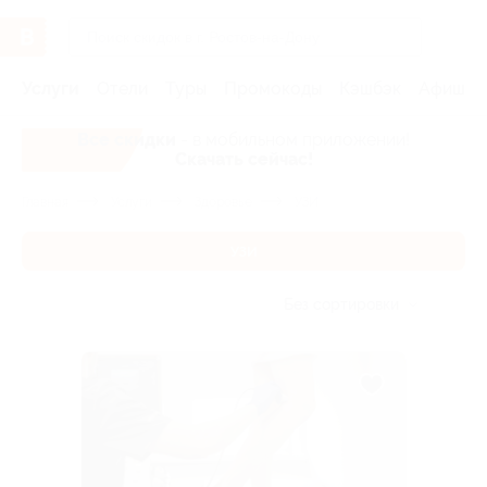
Услуги
Отели
Туры
Промокоды
Кэшбэк
Афиша 
Все скидки
- в мобильном приложении!
Скачать сейчас!
Главная
Услуги
Здоровье
УЗИ
УЗИ
Без сортировки