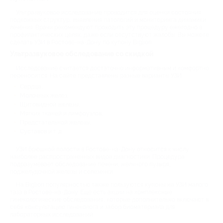
Ультразвуковое исследование проводится для оценки состояния
подкожных структур, выявления патологий и мониторинга динамики
лечения. Врачи рекомендуют проходить эту процедуру ежегодно в
профилактических целях, даже если отсутствуют жалобы. Вы можете
сделать УЗИ в Ростове-на-Дону по купону Biglion.
Ультразвуковое обследование со скидкой
Исследование считается достаточно информативным и комфортно
переносится. На сайте представлены разные варианты УЗИ:
Сердца;
Молочных желез;
Щитовидной железы;
Мягких тканей и лимфоузлов;
Предстательной железы;
Суставов и т. д.
УЗИ брюшной полости в Ростове-на-Дону относится к числу
наиболее распространенных видов диагностики. Процедура
подразумевает обследование печени, желчного пузыря,
поджелудочной железы и селезенки.
На Biglion популярностью также пользуются купоны на УЗИ малого
таза в Ростове-на-Дону. Еще есть акции на комплексные
гинекологические обследования, которые дополнительно включают в
себя консультацию гинеколога и забор биоматериала для
лабораторных исследований.