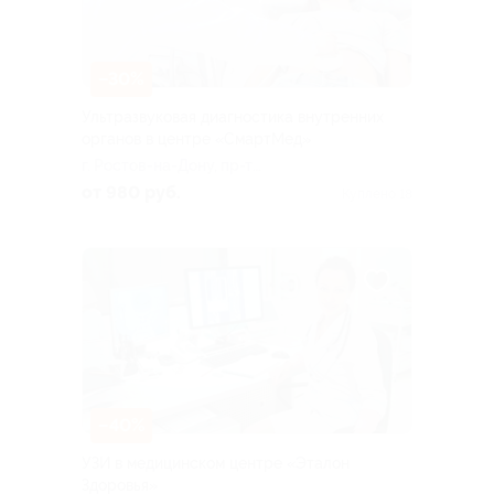
–30%
Ультразвуковая диагностика внутренних
органов в центре «СмартМед»
г. Ростов-на-Дону, пр-т
Михаила Нагибина, д. 32а,
от 980 руб.
Куплено 18
стр. 8
–40%
УЗИ в медицинском центре «Эталон
Здоровья»