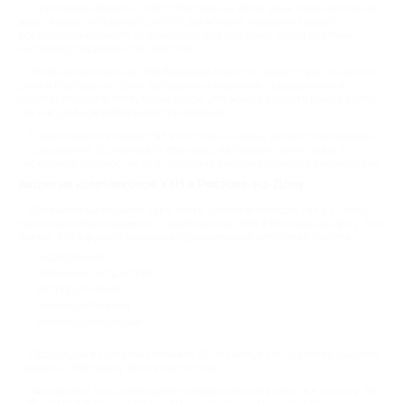
С купонами Biglion на УЗИ в Ростове-на-Дону цена очень выгодная,
ведь скидки составляют до 90%. Вы можете недорого сделать
исследование какого-то одного органа или даже целой системы,
например, сердечно-сосудистой.
Чтобы записаться на УЗИ брюшной полости, малого таза по низкой
цене в Ростове-на-Дону, выбирайте скидочное предложение и
покупайте соответствующий купон. Это можно сделать как на сайте,
так и в удобном мобильном приложении.
В некоторых клиниках УЗИ в Ростове-на-Дону делают трехмерное
исследование. В результате врач рассматривает орган сразу в
нескольких плоскостях, что повышает информативность диагностики.
Акции на комплексное УЗИ в Ростове-на-Дону
Оптимальный вариант как с точки зрения финансов, так и с точки
зрения экономии времени — комплексное УЗИ в Ростове-на-Дону. Это
значит, что в фокусе внимания одновременно несколько систем:
Эндокринная;
Сердечно-сосудистая;
Репродуктивная;
Пищеварительная;
Мочевыделительная.
Процедура в среднем занимает 30-40 минут. На Biglion вы найдете
скидки на УЗИ сразу всех этих систем.
Учитывайте, что необходима предварительная запись в клинику. Не