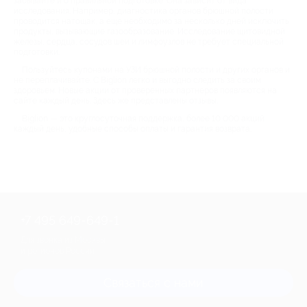
забывайте и о правильной подготовке. Она зависит от вида
исследования. Например, диагностика органов брюшной полости
проводится натощак, а еще необходимо за несколько дней исключить
продукты, вызывающие газообразование. Исследование щитовидной
железы, сердца, сосудов шеи и лимфоузлов не требует специальной
подготовки.
Пользуйтесь купонами на УЗИ брюшной полости и других органов и
не переплачивайте. С Biglion легко и выгодно следить за своим
здоровьем. Новые акции от проверенных партнеров появляются на
сайте каждый день. Здесь же представлены отзывы.
Biglion — это круглосуточная поддержка, более 10 000 акций
каждый день, удобные способы оплаты и гарантия возврата.
+7 495 649-649-1
Для звонка из Москвы
и регионов России
Связаться с нами