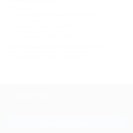
запись в медицинский центр.
Biglion — это:
Лучшие предложения от проверенных партнеров;
Более 10 000 акций;
Круглосуточная служба поддержки;
Несколько способов оплаты;
Гарантированный возврат купонов.
Новые скидочные предложения появляются каждый день.
Выбирайте подходящие на сайте и в мобильном приложении с
поиском в зависимости от местоположения.
+7 495 649-649-1
Для звонка из Москвы
и регионов России
Связаться с нами