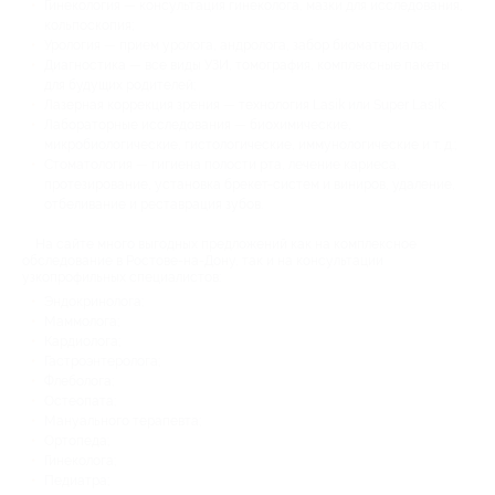
Гинекология — консультация гинеколога, мазки для исследования,
кольпоскопия;
Урология — прием уролога, андролога, забор биоматериала;
Диагностика — все виды УЗИ, томография, комплексные пакеты
для будущих родителей;
Лазерная коррекция зрения — технология Lasik или Super Lasik;
Лабораторные исследования — биохимические,
микробиологические, гистологические, иммунологические и т. д.;
Стоматология — гигиена полости рта, лечение кариеса,
протезирование, установка брекет-систем и виниров, удаление,
отбеливание и реставрация зубов.
На сайте много выгодных предложений как на комплексное
обследование в Ростове-на-Дону, так и на консультации
узкопрофильных специалистов:
Эндокринолога;
Маммолога;
Кардиолога;
Гастроэнтеролога;
Флеболога;
Остеопата;
Мануального терапевта;
Ортопеда;
Гинеколога;
Педиатра;