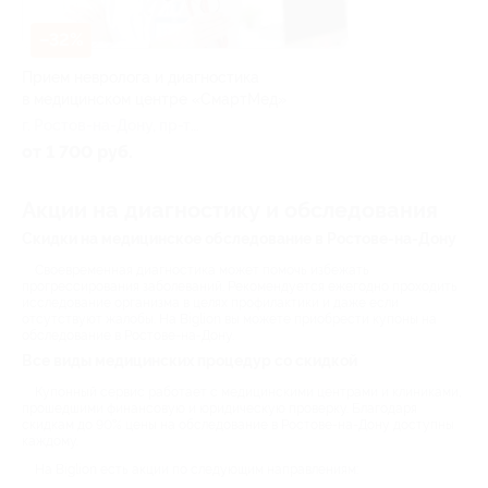
–32%
Прием невролога и диагностика
в медицинском центре «СмартМед»
г. Ростов-на-Дону, пр-т
Михаила Нагибина, д. 32а,
от 1 700 руб.
стр. 8
Акции на диагностику и обследования
Скидки на медицинское обследование в Ростове-на-Дону
Своевременная диагностика может помочь избежать
прогрессирования заболеваний. Рекомендуется ежегодно проходить
исследование организма в целях профилактики и даже если
отсутствуют жалобы. На Biglion вы можете приобрести купоны на
обследование в Ростове-на-Дону.
Все виды медицинских процедур со скидкой
Купонный сервис работает с медицинскими центрами и клиниками,
прошедшими финансовую и юридическую проверку. Благодаря
скидкам до 90% цены на обследование в Ростове-на-Дону доступны
каждому.
На Biglion есть акции по следующим направлениям: