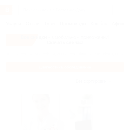
Услуги
Отели
Туры
Промокоды
Кэшбэк
Афиша 
Все скидки
- в мобильном приложении!
Скачать сейчас!
Главная
Услуги
Здоровье
Диагностика, обследование
Диагностика, обследование
Без сортировки