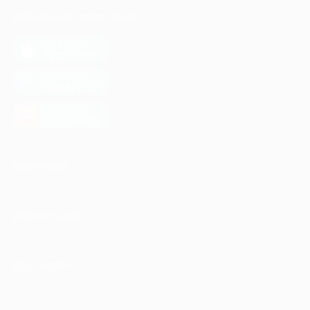
МОБИЛЬНОЕ ПРИЛОЖЕНИЕ
загрузить в
App Store
загрузить в
Google Play
загрузить в
AppGallery
КОМПАНИЯ
ИНФОРМАЦИЯ
ПАРТНЕРАМ