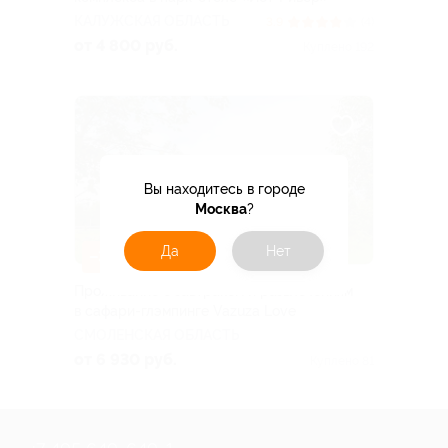
КАЛУЖСКАЯ ОБЛАСТЬ
3.9
(4)
от 4 800 руб.
Куплено 192
Вы находитесь в городе
Москва
?
Да
Нет
–30%
Проживание с завтраком и развлечениям
в сафари-глэмпинге Vazuza Love
СМОЛЕНСКАЯ ОБЛАСТЬ
от 6 930 руб.
Куплено 81