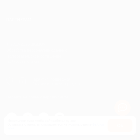
ПАРТНЕРАМ
© 2010-2026 BIGLION
Обработка персональных данных
Пользовательское соглашение
Публичная оферта
Гарантия, поддержка
24 часа и возврат средств
Перейти на полную версию сайта
Используем куки, чтобы сайт работал лучше.
Оставаясь с нами, вы соглашаетесь на использование
файлов
Оk
куки.
Карта