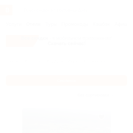
Услуги
Отели
Туры
Промокоды
Кэшбэк
Афиша 
Все скидки
- в мобильном приложении!
Скачать сейчас!
Главная
Отели
Другие города
Смоленск
Смоленск
Без сортировки