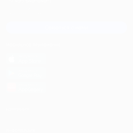
+7 495 649-649-1
Для звонка из Москвы
и регионов России
Связаться с нами
МОБИЛЬНОЕ ПРИЛОЖЕНИЕ
загрузить в
App Store
загрузить в
Google Play
загрузить в
AppGallery
КОМПАНИЯ
ИНФОРМАЦИЯ