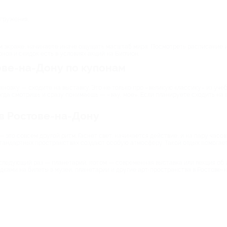
гружения;
ом экране, начинаете иначе ощущать масштаб мира. Посмотреть расписание 
ов и скидок есть в условиях акций на Биглион.
ове-на-Дону по купонам
тановку — сходите на выставку. Это не только про «великую классику» из уч
гда смотришь и сразу понимаешь — «вау, мое». Если планируете сходить на в
 в Ростове-на-Дону
— это совсем другой ритм. Гаснет свет, начинается действие, и на пару часо
андартных пространствах создают особую атмосферу. Такой отдых помогает 
следующий раз — планетарий, потом — современная выставка или лекция об 
дками на билеты в музеи, планетарии и другие арт-пространства в Ростове-н