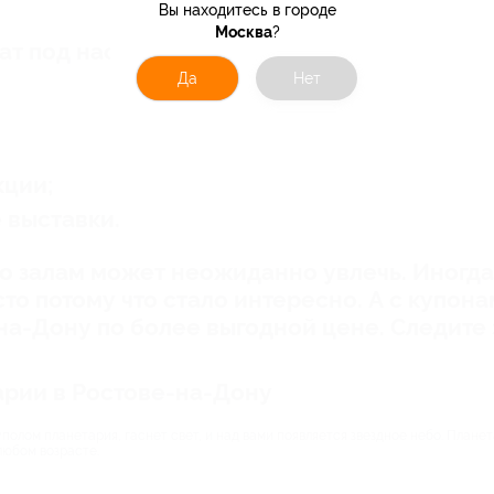
.
Вы находитесь в городе
Москва
?
ат под настроение:
Да
Нет
кции;
 выставки.
о залам может неожиданно увлечь. Иногда 
сто потому что стало интересно. А с купон
-на-Дону по более выгодной цене. Следите 
арии в Ростове-на-Дону
уполом планетария, гаснет свет, и над вами появляется звездное небо. План
любом возрасте.