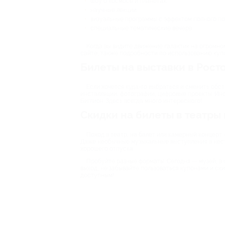
шоу о космосе и планетах;
научные лекции;
визуальные программы с эффектом полного по
специальные тематические вечера.
Когда вы видите движение галактик на огромн
сайте, также подробности по использованию купон
Билеты на выставки в Рост
Если хочется куда-то выбраться и сменить обс
инсталляции, фотографии, цифровые проекты. Ино
Биглион. Здесь всегда много интересного!
Скидки на билеты в театры
Поход в театр, на балет или камерный концерт 
Даже необычные музыкальные выступления в нест
хорошего отпуска.
Пробуйте разные форматы. Сегодня — музей, в 
выход, не забывайте пользоваться купонами и ски
доступным!