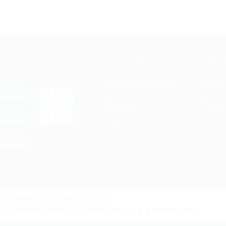
Е ПРИЛОЖЕНИЕ
КОМПАНИЯ
ИНФОР
Как работает Biglion
Вопрос
ть в
Store
Вакансии
Отзывы
ть в
le Play
Блог
ть в
allery
Гарантия, поддержка
24 часа и возврат средств
и, чтобы сайт работал лучше.
файлов куки.
и, вы соглашаетесь на использование