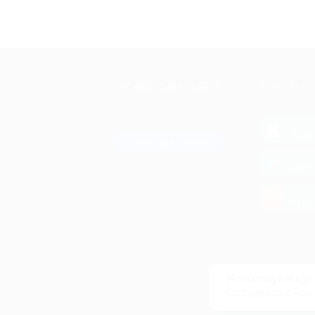
+7 495 649-649-1
МОБИЛЬНО
Для звонка из Москвы
и регионов России
загрузи
App 
Связаться с нами
загрузи
Goog
загрузи
AppG
© 2010-2026 BIGLION
Обработка персональных данных
Используем кук
Пользовательское соглашение
Оставаясь с нам
Публичная оферта