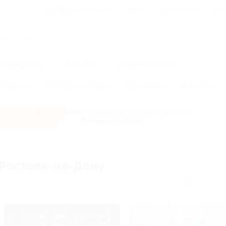
Для Вашего бизнеса
Блог
Франчайзинг
Воп
Промокоды
Кэшбэк
Афиша города
оровье
Рестораны и кафе
Обучение
Фитнес
Все скидки
- в мобильном приложении!
Скачать сейчас!
усство и культура
 Ростове-на-Дону