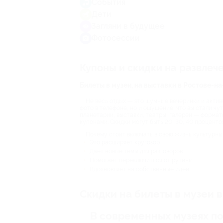
События
Дети
Загляни в будущее
Фотосессии
Купоны и скидки на развлеч
Билеты в музеи, на выставки в Ростове-н
Не весь отдых — это шумные вечеринки и актив
фото в телефоне, но и ощущение, что вы стали чут
планетарии, выставки, театры, галереи — формат
купонами. Скидки могут быть 20, 30, 40 проценто
Почему стоит включать в свою жизнь культурны
Это расширяет кругозор.
Дает новые темы для разговоров.
Помогает переключиться от рутины.
Вдохновляет на собственные идеи.
Скидки на билеты в музеи 
В современных музеях п