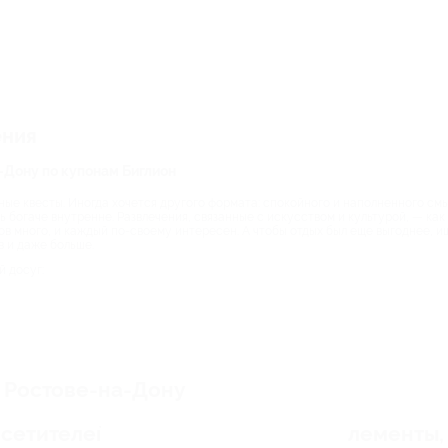
ения
а-Дону по купонам Биглион
ные квесты. Иногда хочется другого формата: спокойного и наполненного смы
ь богаче внутренне. Развлечения, связанные с искусством и культурой, — как 
ов много, и каждый по-своему интересен. А чтобы отдых был еще выгоднее, и
в и даже больше.
й досуг:
в Ростове-на-Дону
осетителей ждут интерактивные элементы,