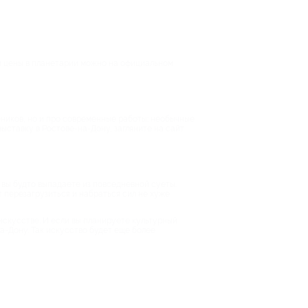
и цены в планетарии можно на официальном
ебников, но и про современные работы: необычные
ыставку в Ростове-на-Дону, загляните на сайт
в вы будто выпадаете из повседневной суеты.
перезагрузиться и набраться сил не хуже
искусстве. И если вы планируете культурный
а-Дону. Так искусство будет еще более