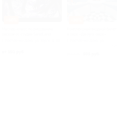
–50%
–30%
Мастер-класс по рисованию
Комплексный входной билет
песком от студии SandLand
в парк «Джоуль парк»
г. Ростов-на-Дону, ул. Зорге, д. 33,
г. Ростов-на-Дону, ул.
эт. 5
Красноармейская, д. 170
Куп
от 350 руб.
595 руб.
850 руб.