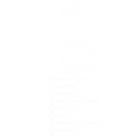
Музеи
(1)
Детские
развлекательные центры
(4)
Аквазоны
(4)
Общение с животными
(1)
Активный отдых
(4)
Интеллектуальные игры
(9)
Караоке
(1)
Творческие мастер-
классы
(4)
Афиша города
Красота
Здоровье
Рестораны и кафе
Обучение
Фитнес
Товары по купонам
Экскурсии