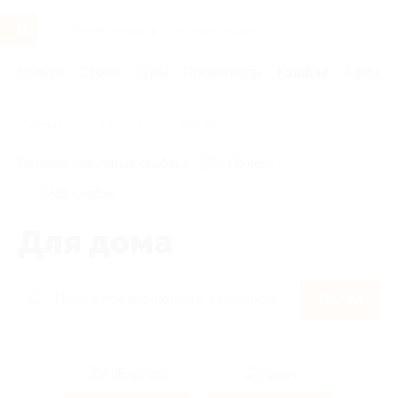
Услуги
Отели
Туры
Промокоды
Кэшбэк
Афиша 
Главная
Кэшбэк
Для дома
Правила получения кэшбэка
По чеку
Мой кэшбэк
Для дома
Найти