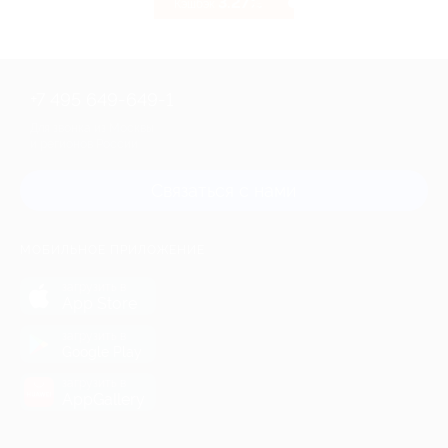
3.27%
Кэшбэк
+7 495 649-649-1
Для звонка из Москвы
и регионов России
Связаться с нами
МОБИЛЬНОЕ ПРИЛОЖЕНИЕ
загрузить в
App Store
загрузить в
Google Play
загрузить в
AppGallery