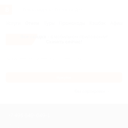
Услуги
Отели
Туры
Промокоды
Кэшбэк
Афиша 
Все скидки
- в мобильном приложении!
Скачать сейчас!
Главная
Отели
Сибирь
Иркутск
Иркутск
Без сортировки
+7 495 649-649-1
Для звонка из Москвы