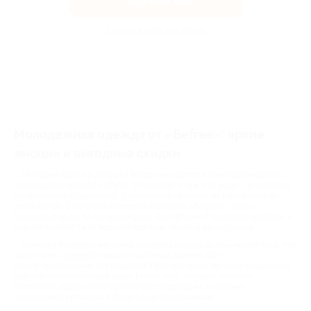
Получить код
Акция до 09.08.2026
Молодежная одежда от «Befree»: яркие
эмоции и выгодные скидки
Молодые парни и девушки всегда находятся в авангарде модных
тенденций в одежде и обуви. Стереотип о том, что мода – это дорого,
по-прежнему существует. С магазином «Befree» вы избавитесь от
этого клише. В каталоге интернет-магазина «Бифри» только
трендовые вещи по выгодной цене. Ассортимент порадует девушек и
парней количеством моделей одежды, обуви и аксессуаров.
Ценовая политика магазина строится исходя из понимания того, что
затраты на гардероб каждого человека должны быть
нечувствительными для бюджета. Поэтому здесь вы купите недорого
действительно стоящие вещи. Кроме того, магазин «Befree»
постоянно радует покупателей распродажами, скидками,
акционными купонами и бонусными программами.