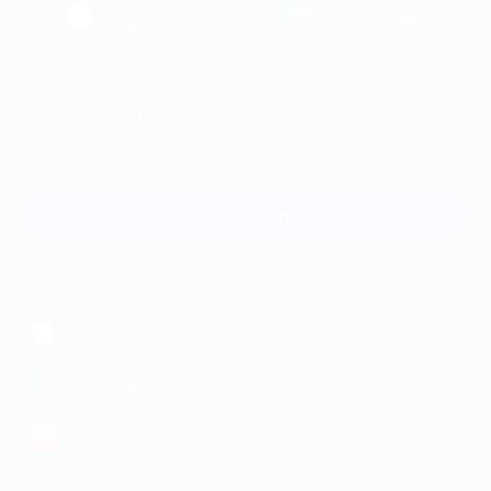
загрузить в
загрузить в
App Store
Google Play
+7 495 649-649-1
Для звонка из Москвы
и регионов России
Связаться с нами
МОБИЛЬНОЕ ПРИЛОЖЕНИЕ
загрузить в
App Store
загрузить в
Google Play
загрузить в
AppGallery