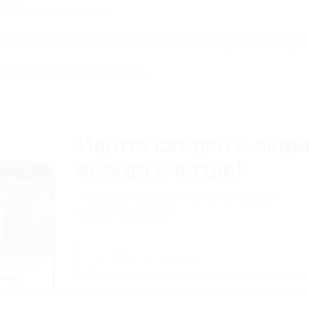
угие выгодные предложения.
е недорогой цены и качества товара. А по промокоду с купоном порадовать
зким стало ещё выгоднее. Воспользуйтесь акционным предложением, получит
ехпорт
и
интернет магазин Техносила
Ищите скидки и акци
всегда и везде!
Получите ссылку для загрузки Biglion
на свой смартфон
й отдых c
нием в