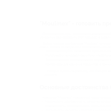
"Moulinex" - готовить п
Приготовление еды - ежедневная домашняя рабо
ускорить и разнообразить этот процесс, а дизай
Выбор товаров под брендом "Moulinex" не огра
семьи, причём по разумной и привлекательной це
Электромясорубки, овощерезки, кухонные ко
Мультиварки, микроволновые печи, хлебопечи
Электрочайники, соковыжималки, кофеварки 
Контейнеры для хранения продуктов, в том чи
Сегодня купить сэндвичницу или блендер ма
дешевле.
Основные достоинства
Компания "Moulinex" - уверенный лидер на рын
Надёжность, долговечность, качество исполн
Компактность, эргономичность, стильный диз
Доступность, лёгкость и простота в использо