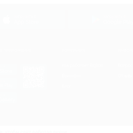
ь
загрузить в
загрузить в
App Store
Google Pla
Е ПРИЛОЖЕНИЕ
КОМПАНИЯ
ИНФОР
Как работает Biglion
Вопрос
ть в
Store
Вакансии
Отзывы
ть в
le Play
Блог
ть в
allery
Гарантия, поддержка
24 часа и возврат средств
и, чтобы сайт работал лучше.