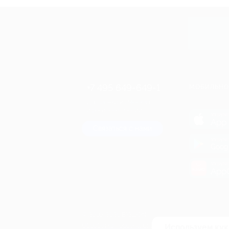
Купит
+7 495 649-649-1
МОБИЛЬНО
Для звонка из Москвы
и регионов России
загрузи
App 
Связаться с нами
загрузи
Goog
загрузи
AppG
© 2010-2026 BIGLION
Обработка персональных данных
Используем кук