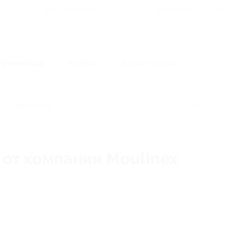
Для Вашего бизнеса
Блог
Франчайзинг
Воп
Промокоды
Кэшбэк
Афиша города
Категории
 от компании Moulinex