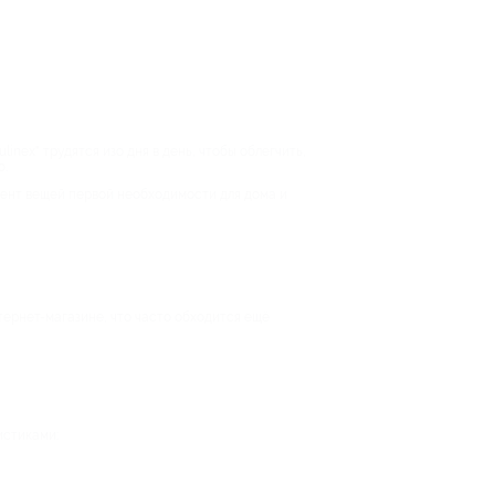
nex" трудятся изо дня в день, чтобы облегчить,
ю.
мент вещей первой необходимости для дома и
тернет-магазине, что часто обходится ещё
истиками: