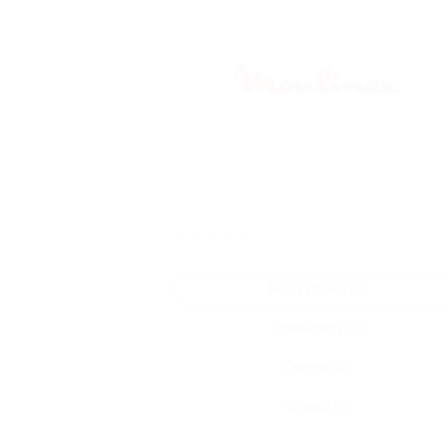
★
★
★
★
★
Все купоны (0)
Промокод (0)
Скидка (0)
Флаер (0)