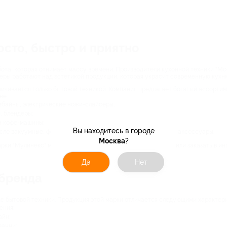
росто, быстро и приятно
та, которая отнимает массу времени. Производители кухонной техники "Mouli
неры работают над эстетикой продукции, которая украсит современную кухн
ничивается только бытовой техникой. Компания предлагает богатый ассорти
не:
мбайны, электрические ножи-слайсеры;
, блендеры;
и кофе-машины;
Вы находитесь в городе
сле вакуумные, формы для выпечки, ножи и другие кухонные аксессуары.
Москва
?
рки "Мулинекс" можно в каждом магазине бытовой техники или заказать в ин
Да
Нет
 бренда
ке бытовой техники. Продукция этой марки отличается следующими характер
ения;
айн;
вании;