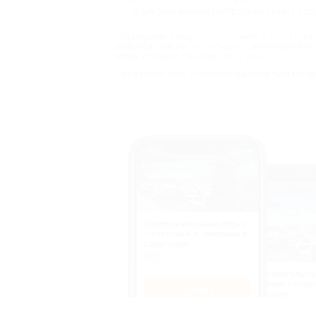
Регулярные акции и распродажи, скидки и др
Продукция пользуется спросом и за соотношени
производителя или сделать удачный подарок бли
любимых блюд с товарами "Moulinex".
Вам может быть интересно:
бытовая техника Т
Оздоровительный отдых
c питанием и лечением в
санатории
50%
cкидка
Оздоровительны
питанием и лече
Купить
санатории
50%
cкидка