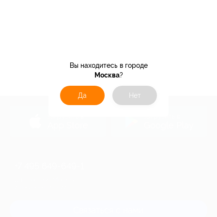
Вы находитесь в городе
Москва
?
Да
Нет
загрузить в
загрузить в
App Store
Google Play
+7 495 649-649-1
Для звонка из Москвы
и регионов России
Связаться с нами