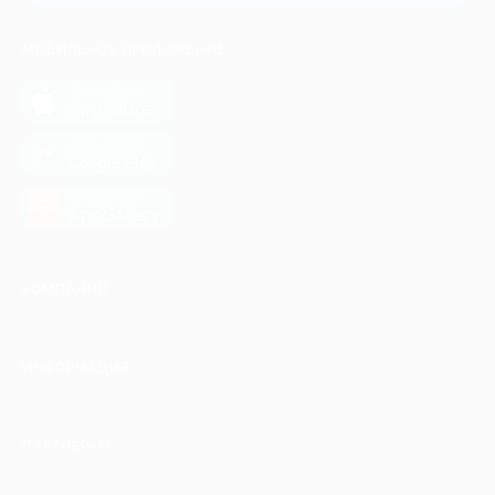
МОБИЛЬНОЕ ПРИЛОЖЕНИЕ
загрузить в
App Store
загрузить в
Google Play
загрузить в
AppGallery
КОМПАНИЯ
ИНФОРМАЦИЯ
ПАРТНЕРАМ