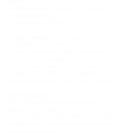
рыбалка;
— пешие прогулки — пешком по живописным
местам Уральских гор;
— поездки на снегоходах;
— конные прогулки;
— туры на квадроциклах — путешествия
на квадроциклах в любое время года;
— тюбинговый центр — скоростное катание
с крутого уклона на ватрушке;
— горнолыжный отдых — в 5-минутной
доступности ГЛЦ «Банное», а также ГЛЦ
«Абзаково» (30 минут) и «Мраткино» (50 минут).
Прочие условия:
— дополнительное место оплачивается
отдельно — 1000 руб./чел.;
— для бронирования дома необходимо перед
приобретением купона уточнить наличие мест
на интересующую дату по телефону +7 (960) 807-