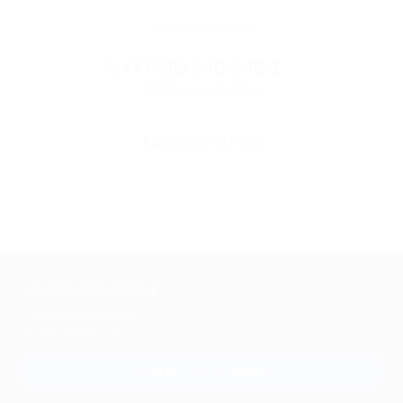
Остались вопросы?
+7 (495) 649-649-1
Горячая линия Биглиона
Перейти в FAQ
+7 495 649-649-1
Для звонка из Москвы
и регионов России
Связаться с нами