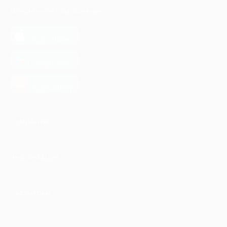
МОБИЛЬНОЕ ПРИЛОЖЕНИЕ
загрузить в
App Store
загрузить в
Google Play
загрузить в
AppGallery
КОМПАНИЯ
ИНФОРМАЦИЯ
ПАРТНЕРАМ