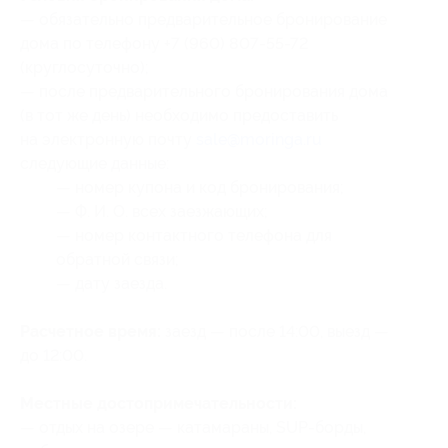
— обязательно предварительное бронирование
дома по телефону +7 (960) 807-55-72
(круглосуточно);
— после предварительного бронирования дома
(в тот же день) необходимо предоставить
на электронную почту
sale@moringa.ru
следующие данные:
— номер купона и код бронирования;
— Ф. И. О. всех заезжающих;
— номер контактного телефона для
обратной связи;
— дату заезда.
Расчетное время:
заезд — после 14:00, выезд —
до 12:00.
Местные достопримечательности:
— отдых на озере — катамараны, SUP-борды,