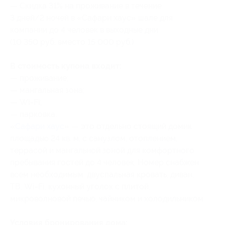
— Скидка 31% на проживание в течение
3 дней/2 ночей в «Сафари хаус» шале для
компании до 4 человек в выходные дни
(10 350 руб. вместо 15 000 руб.)
В стоимость купона входит:
— проживание;
— мангальная зона;
— Wi-Fi;
— парковка.
«
Сафари хаус
» — это отдельно стоящий домик
площадью 24 кв. м, с санузлом, отоплением,
террасой и мангальной зоной для комфортного
пребывания гостей до 4 человек. Номер снабжен
всем необходимым: двуспальная кровать, диван,
ТВ, Wi-Fi, кухонный уголок с плитой,
микроволновой печью, чайником и холодильником.
Условия бронирования дома: