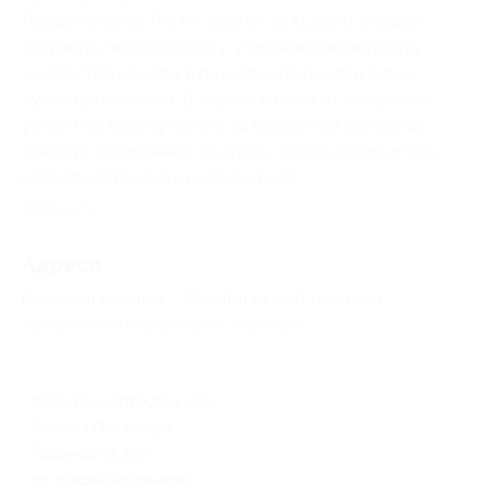
Правительства РФ № 1853 от 18.11.2020, вправе
удержать/истребовать у участника акции плату
за простой номера в размере стоимости одних
суток проживания. В случае отказа от получения
услуги по купону клиент за возвратом денежных
средств, уплаченных за купон, обязан обращаться
непосредственно к исполнителю.
Свернуть
Адресa
Все акции
Наедине
Перейти на сайт партнера
Юридическая информация о партнёре
респ. Башкортостан, дер.
Зеленая Поляна, ул.
Торфяная, д. 29б
по предварительному