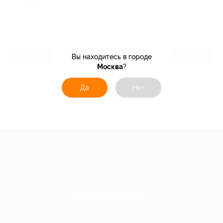
Еда
13%
2%
Вы находитесь в городе
Кэшбэк
Кэшбэк
Москва
?
Да
Нет
+7 495 649-649-1
Для звонка из Москвы
и регионов России
Связаться с нами