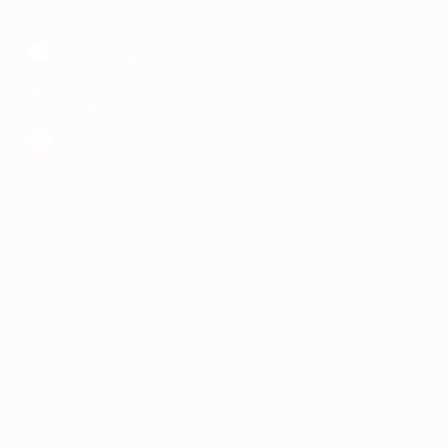
МОБИЛЬНОЕ ПРИЛОЖЕНИЕ
загрузить в
App Store
загрузить в
Google Play
загрузить в
AppGallery
КОМПАНИЯ
ИНФОРМАЦИЯ
ПАРТНЕРАМ
© 2010-2026 BIGLION