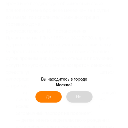
время и не предупредил об изменении своих
планов и отмене брони не менее чем за 1 сутки
до заезда, то исполнитель (администрация
гостевого дома),
руководствуясь п. 16 Постановления
Правительства РФ № 1853 от 18.11.2020, вправе
удержать/истребовать у участника акции плату
за простой номера в размере стоимости одних
суток проживания; в случае отказа от получения
услуги по купону клиент за возвратом денежных
средств, уплаченных за купон, обязан обращаться
непосредственно к исполнителю;
Вы находитесь в городе
Москва
?
— при заезде необходимо:
— взрослым: иметь паспорт, удостоверяющий
Да
Нет
личность каждого гостя (для граждан РФ
исключительно оригинал паспорта РФ,
заграничный паспорт не подойдет);
— детям: иметь свидетельство о рождении,
если ребенок едет в сопровождении третьих