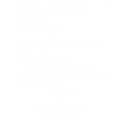
Biglion это про специальные акции, по условиям
которых вы можете приобрести купон со
скидкой от 50 до 90%
Откуда такие скидки?
Мы непосредственно работаем с каждым
партнером и договариваемся с ним о лучших
условиях для вас
Смогу ли я вернуть купон?
Если что-то случится, мы обязательно вернем
вам деньги. Мы работаем только с проверенными
и надежными партнерами
Остались вопросы?
+7 (495) 649-649-1
Горячая линия Биглиона