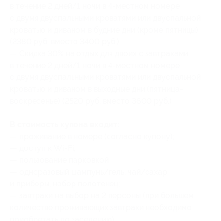
в течение 2 дней/1 ночи в 4-местном номере
с двумя двуспальными кроватями или двуспальной
кроватью и диваном в будние дни (кроме пятницы)
(2380 руб. вместо 3400 руб.)
— Скидка 30% на отдых для двоих с завтраками
в течение 2 дней/1 ночи в 4-местном номере
с двумя двуспальными кроватями или двуспальной
кроватью и диваном в выходные дни (пятница-
воскресенье) (2520 руб. вместо 3600 руб.)
В стоимость купона входит:
— проживание в номере (согласно купону);
— доступ к Wi-Fi;
— пользование парковкой
— одноразовый шампунь/гель, чай/сахар
и приборы, набор полотенец;
— завтраки на выбор на 2 персоны (при большем
количестве проживающих завтраки необходимо
приобретать по заселению).