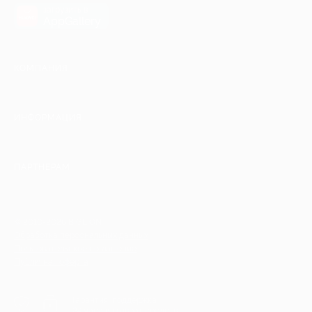
загрузить в
AppGallery
КОМПАНИЯ
ИНФОРМАЦИЯ
ПАРТНЕРАМ
© 2010-2026 BIGLION
Обработка персональных данных
Пользовательское соглашение
Публичная оферта
Гарантия, поддержка
24 часа и возврат средств