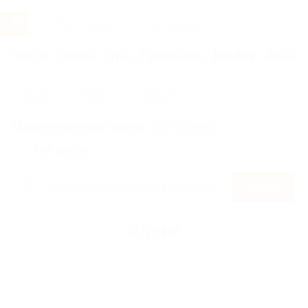
Услуги
Отели
Туры
Промокоды
Кэшбэк
Афиша 
Главная
Кэшбэк
Tрофей
Правила получения кэшбэка
По чеку
Мой кэшбэк
Найти