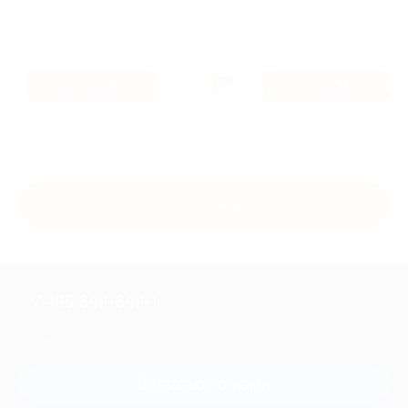
2.4%
1.01%
Кэшбэк
Кэшбэк
Купить с кэшбэком
+7 495 649-649-1
Для звонка из Москвы
и регионов России
Связаться с нами