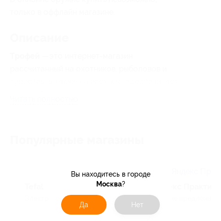
только в оффлайн магазине.
Описание
T
рофей
—это интернет-магазин
рассчитанный на охотников, рыболовов и
туристов, а также на всех, кто предпочитает
активный отдых.
Читать полностью
Популярные магазины
Вы находитесь в городе
Москва
?
Tefal
Яндекс Практик
Электроника и техника, ...
Лучшие предложения
Да
Нет