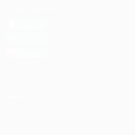
МОБИЛЬНОЕ ПРИЛОЖЕНИЕ
загрузить в
App Store
загрузить в
Google Play
загрузить в
AppGallery
КОМПАНИЯ
ИНФОРМАЦИЯ
ПАРТНЕРАМ