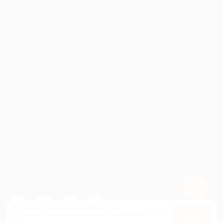
ИНФОРМАЦИЯ
ПАРТНЕРАМ
© 2010-2026 BIGLION
Обработка персональных данных
Пользовательское соглашение
Публичная оферта
Гарантия, поддержка
24 часа и возврат средств
Перейти на полную версию сайта
Используем куки, чтобы сайт работал лучше.
Оставаясь с нами, вы соглашаетесь на использование
файлов
Оk
куки.