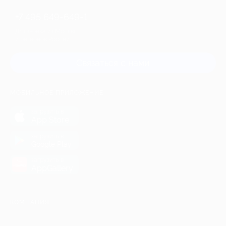
+7 495 649-649-1
Для звонка из Москвы
и регионов России
Связаться с нами
МОБИЛЬНОЕ ПРИЛОЖЕНИЕ
загрузить в
App Store
загрузить в
Google Play
загрузить в
AppGallery
КОМПАНИЯ