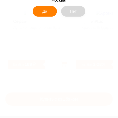
Москва
?
Да
Нет
Сервис Пакет
AptekiPlus
Лучшие предложения, Еда
Красота & Здоровье
169 ₽
3.08%
Кэшбэк
Кэшбэк
Купить с кэшбэком