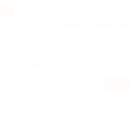
Услуги
Отели
Туры
Промокоды
Кэшбэк
Афиша 
Главная
Кэшбэк
AptekiPlus
Правила получения кэшбэка
По чеку
Мой кэшбэк
Найти