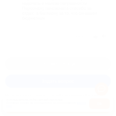
недочеты и мелкие погрешности.
Персоналу пансионата спасибо за
отдых , а Биглиону за то, что он вышел
бюджетным.
Отзыв полезен?
Оставить отзыв
Задать вопрос
Мы всегда рады помочь: служба поддержки Биглиона
Используем куки, чтобы сайт работал лучше.
ответит на любой ваш вопрос
Оставаясь с нами, вы соглашаетесь на использование
файлов
Оk
Купить от 7 000 руб.
куки.