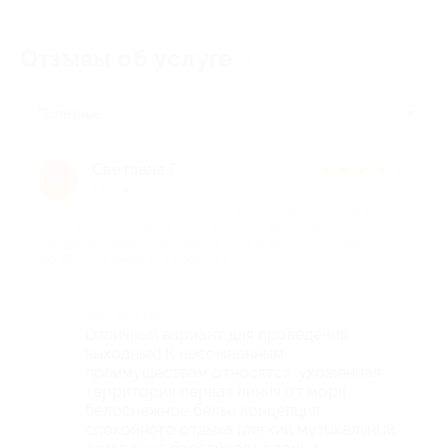
Отзывы об услуге
1
Полезные
Светлана Г.
★
★
★
★
★
С
1 месяц назад
про Отдых с 3-разовым питанием для двоих в течение 3 дней/2
ночей в двухкомнатных апартаментах «Море» (мансарда) с
заездами с 03.06.2026 по 30.06.2026 в пансионате «Звездочка»
(10 920 руб. вместо 15 600 руб.)
Достоинства
Отличный вариант для проведения
выходных! К несомненным
преимуществам относятся: ухоженная
территория первая линия от моря
белоснежное белье концепция
спокойного отдыха (легкий музыкальный