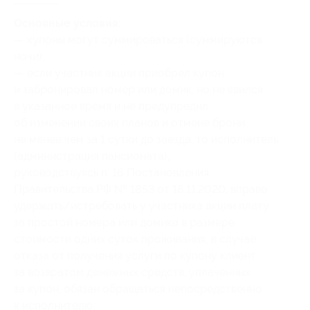
Основные условия:
— купоны могут суммироваться (суммируются
ночи);
— если участник акции приобрел купон
и забронировал номер или домик, но не явился
в указанное время и не предупредил
об изменении своих планов и отмене брони
не менее чем за 1 сутки до заезда, то исполнитель
(администрация пансионата),
руководствуясь п. 16 Постановления
Правительства РФ № 1853 от 18.11.2020, вправе
удержать/истребовать у участника акции плату
за простой номера или домика в размере
стоимости одних суток проживания; в случае
отказа от получения услуги по купону клиент
за возвратом денежных средств, уплаченных
за купон, обязан обращаться непосредственно
к исполнителю;