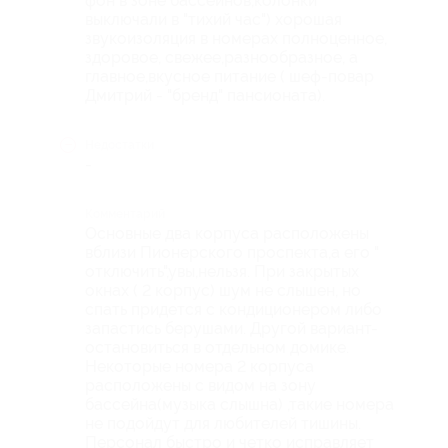
фон в зоне бассейнов,колонки
выключали в "тихий час") хорошая
звукоизоляция в номерах полноценное,
здоровое, свежее,разнообразное, а
главное,вкусное питание ( шеф-повар
Дмитрий - "бренд" пансионата).
Недостатки
-
Комментарий
Основные два корпуса расположены
вблизи Пионерского проспекта,а его "
отключить",увы,нельзя. При закрытых
окнах ( 2 корпус) шум не слышен, но
спать придется с кондиционером либо
запастись берушами. Другой вариант-
остановиться в отдельном домике.
Некоторые номера 2 корпуса
расположены с видом на зону
бассейна(музыка слышна) ,такие номера
не подойдут для любителей тишины.
Персонал быстро и четко исправляет