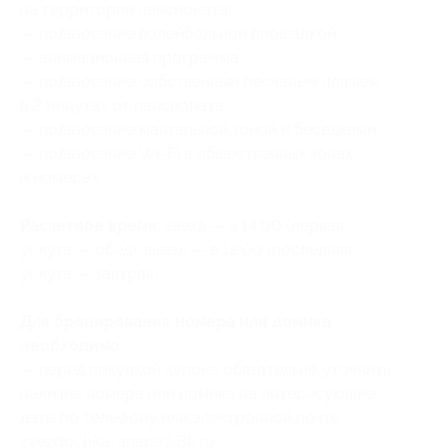
на территории пансионата;
— пользование волейбольной площадкой;
— анимационная программа;
— пользование собственным песчаным пляжем
в 2 минутах от пансионата;
— пользование мангальной зоной и беседками;
— пользование Wi-Fi в общественных зонах
и номерах.
Расчетное время:
заезд — в 14:00 (первая
услуга — обед), выезд — в 12:00 (последняя
услуга — завтрак).
Для бронирования номера или домика
необходимо:
— перед покупкой купона обязательно уточнить
наличие номера или домика на интересующие
даты по телефону или электронной почте
zvezdochka-anapa@Bk.ru
;