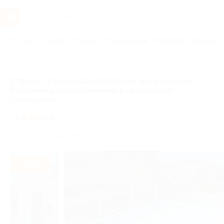
Услуги
Отели
Туры
Промокоды
Кэшбэк
Афиша 
Главная
Отели
Юг России
Анапа
Отдых с трехразовым питанием, посещением
бассейна и развлечениями в пансионате
«Звездочка»
4.8
(1)
г. Анапа, Пионерский пр-т, д. 9
- 30%