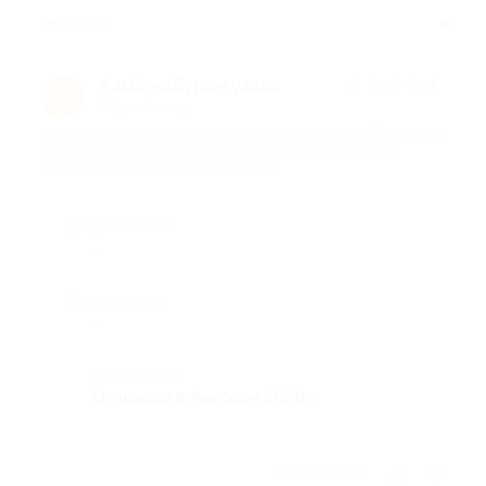
Полезные
АльбинаБурангулова
★
★
★
★
★
А
30 дней назад
про Проживание в течение 3 дней/2 ночей в доме GÜDAS для 2
человек в будние дни в загородном комплексе «Побег из
города» (5244 руб. вместо 7600 руб.)
Достоинства
-
Недостатки
-
Комментарий
Отдыхали в феврале 2026г.
Отзыв полезен?