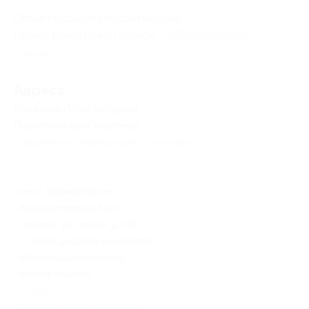
Объект прошел классификацию.
Номер реестровой записи:
С022025003059
.
Свернуть
Адресa
Все акции
Побег из города
Перейти на сайт партнера
Юридическая информация о партнёре
респ. Башкортостан,
Кушнаренковский р-н, с.
Гуровка, ул. Горная, д. 100
с 09:00 до 21:00 ежедневно
(по предварительному
бронированию)
+7 (908) 351-07-27
Показать номер телефона