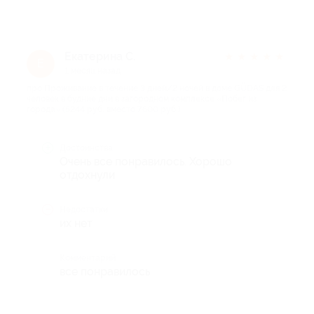
Екатерина С.
★
★
★
★
★
Е
1 месяц назад
про Проживание в течение 3 дней/2 ночей в доме GÜDAS для 2
человек в будние дни в загородном комплексе «Побег из
города» (5244 руб. вместо 7600 руб.)
Достоинства
Очень все понравилось. Хорошо
отдохнули
Недостатки
их нет
Комментарий
все понравилось