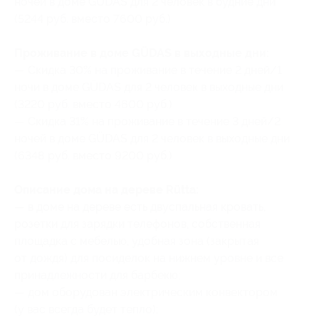
ночей в доме GÜDAS для 2 человек в будние дни
(5244 руб. вместо 7600 руб.)
Проживание в доме GÜDAS в выходные дни:
— Скидка 30% на проживание в течение 2 дней/1
ночи в доме GÜDAS для 2 человек в выходные дни
(3220 руб. вместо 4600 руб.)
— Скидка 31% на проживание в течение 3 дней/2
ночей в доме GÜDAS для 2 человек в выходные дни
(6348 руб. вместо 9200 руб.)
Описание дома на дереве Rütta:
— в доме на дереве есть двуспальная кровать,
розетки для зарядки телефонов, собственная
площадка с мебелью, удобная зона (закрытая
от дождя) для посиделок на нижнем уровне и все
принадлежности для барбекю;
— дом оборудован электрическим конвектором
(у вас всегда будет тепло);