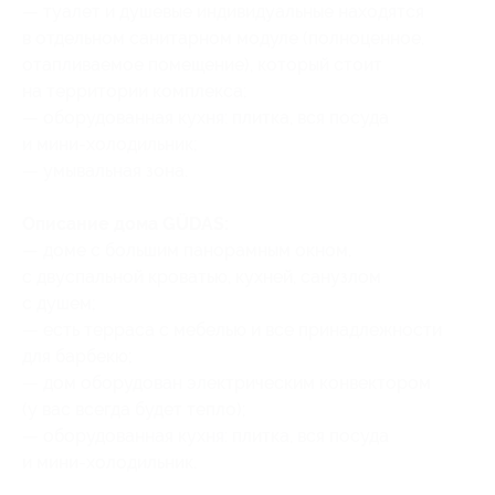
— туалет и душевые индивидуальные находятся
в отдельном санитарном модуле (полноценное,
отапливаемое помещение), который стоит
на территории комплекса;
— оборудованная кухня: плитка, вся посуда
и мини-холодильник;
— умывальная зона.
Описание дома GÜDAS:
— доме с большим панорамным окном,
с двуспальной кроватью, кухней, санузлом
с душем;
— есть терраса с мебелью и все принадлежности
для барбекю;
— дом оборудован электрическим конвектором
(у вас всегда будет тепло);
— оборудованная кухня: плитка, вся посуда
и мини-холодильник.