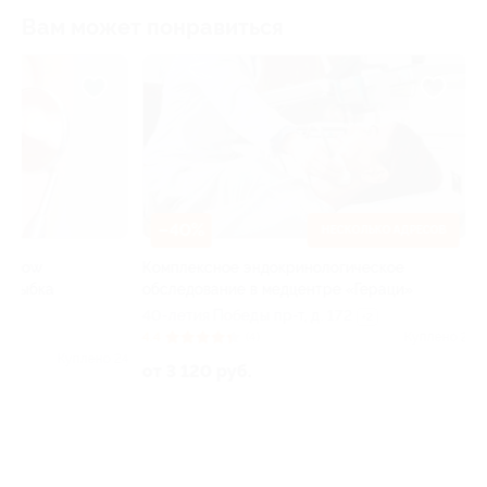
Вам может понравиться
–40%
–30%
НЕСКОЛЬКО АДРЕСОВ
Комплексное эндокринологическое
Игра в большой 
обследование в медцентре «Гераци»
в теннисном клу
40-летия Победы пр-т, д. 172
пос. Темерницкий
+2
д. 38
4.4
(4)
Куплено 2
24
от 3 120 руб.
от 1 050 руб.