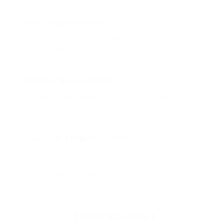
Что такое Биглион?
Biglion это про специальные акции, по условиям
которых вы можете приобрести купон со
скидкой от 50 до 90%
Откуда такие скидки?
Мы непосредственно работаем с каждым
партнером и договариваемся с ним о лучших
условиях для вас
Смогу ли я вернуть купон?
Если что-то случится, мы обязательно вернем
вам деньги. Мы работаем только с проверенными
и надежными партнерами
Остались вопросы?
+7 (495) 649-649-1