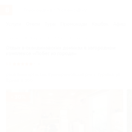
Услуги
Отели
Туры
Промокоды
Кэшбэк
Афиша 
Главная
Услуги
Promo
Подари
Отдых в скандинавских домиках в загородном
комплексе «Побег из города»
5.0
(10)
респ. Башкортостан, Кушнаренковский р-н, с. Гуровка, ул.
Горная, д. 100
- 30%