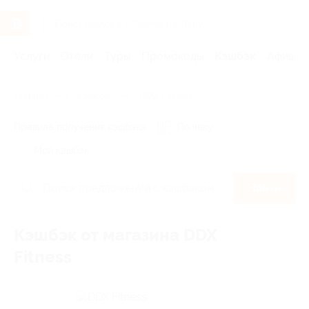
Услуги
Отели
Туры
Промокоды
Кэшбэк
Афиша 
Главная
Кэшбэк
DDX Fitness
Правила получения кэшбэка
По чеку
Мой кэшбэк
Найти
Кэшбэк от магазина DDX
Fitness