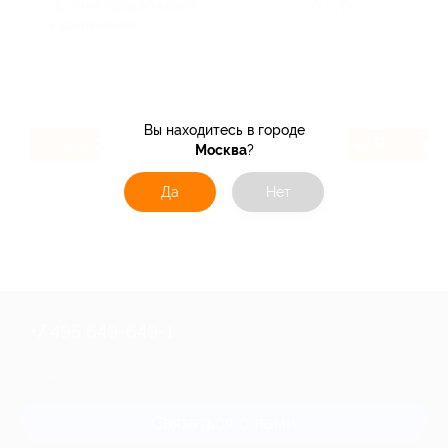
Лучшие предложения,
Услуги
Развлечения, ...
Вы находитесь в городе
2.6%
47 ₽
Кэшбэк
Кэшбэк
Москва
?
Да
Нет
+7 495 649-649-1
Для звонка из Москвы
и регионов России
Связаться с нами