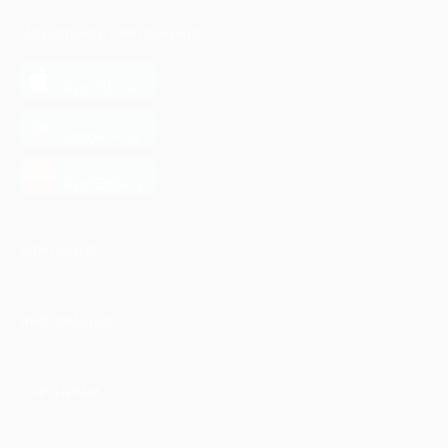
МОБИЛЬНОЕ ПРИЛОЖЕНИЕ
загрузить в
App Store
загрузить в
Google Play
загрузить в
AppGallery
КОМПАНИЯ
ИНФОРМАЦИЯ
ПАРТНЕРАМ