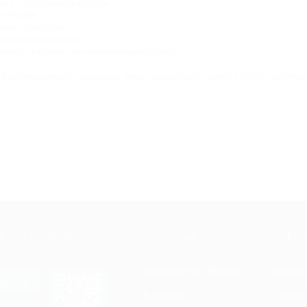
лишь о собственной красоте:
в Москве;
 вида процедуры;
 и отзывам клиентов;
стоимости купона при ненадлежащем сервисе.
и безболезненность процедуры, а мы – недорогую стоимость услуги по специ
Е ПРИЛОЖЕНИЕ
КОМПАНИЯ
ИНФОР
Как работает Biglion
Вопрос
ть в
Store
Вакансии
Отзывы