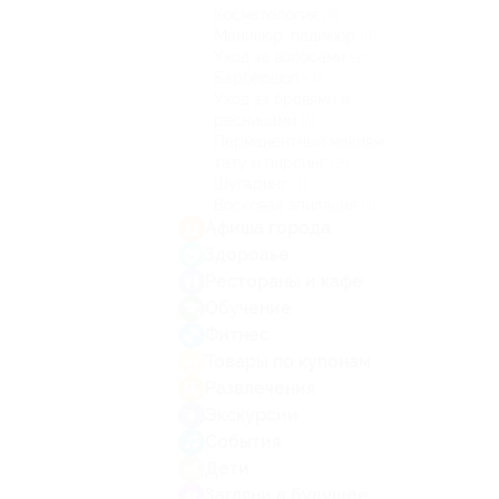
Косметология
(9)
Маникюр, педикюр
(5)
Уход за волосами
(2)
Барбершоп
(3)
Уход за бровями и
ресницами
(1)
Перманентный макияж,
тату и пирсинг
(2)
Шугаринг
(1)
Восковая эпиляция
(1)
Афиша города
Здоровье
Рестораны и кафе
Обучение
Фитнес
Товары по купонам
Развлечения
Экскурсии
События
Дети
Загляни в будущее