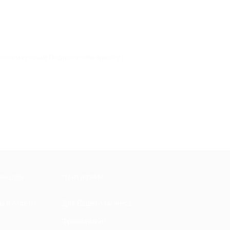
альным купонам. Подарите себе красоту с
МАЦИЯ
ПАРТНЕРАМ
ы и ответы
Для Вашего бизнеса
Франчайзинг