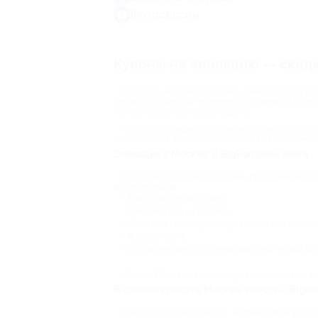
Фотосессии
Купоны на эпиляцию — скидки
Гладкая и шелковистая кожа – мечта каждой кр
такова, что волоски на теле есть у каждого. Поэ
нежелательных волосков надолго.
Сделать эпиляцию в Москве не сложно. Салоны
же бросаться в первый попавшийся салон – вмест
Эпиляция в Москве: с Biglion цены ниже
На странице Биглион собраны предложения от с
видов эпиляции:
Классическая восковая;
Сахарная или «шугаринг»;
Лазерные процедуры по удалению нежелатель
Фотоэпиляция;
Ультразвуковая или с помощью тока низкой ча
Салоны Москвы стараются устанавливать на эп
В салоны красоты Москвы вместе с Biglio
Походы в салоны красоты, в том числе за услуг