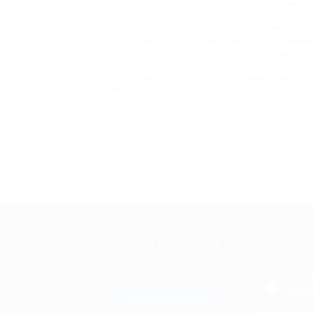
находясь в руках опытного косметолога, думать 
Десятки акционных предложений по эпиляции 
Скидки до 90% и даже выше в зависимости от
Удобный выбор салона по месту расположения
Гарантия надежности партнеров и возврата 
Партнеры Biglion гарантируют эффективность 
выгодой!
+7 495 649-649-1
МОБИЛЬНО
Для звонка из Москвы
и регионов России
загрузи
App 
Связаться с нами