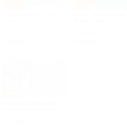
–98%
–97%
ДОСТУПНО СЕГО
Лазерная эпиляция в студии
Лазерная эпиляция в студии
Cosmo-Bt
Planet со скидкой
г. Ростов-на-Дону,
г. Ростов-на-Дону, ул.
+1
пр-т Космонавтов, д.
Мечникова, д. 146а
Куплено 3
5.0
(46)
Ку
20
от 450 руб.
от 450 руб.
–98%
Посещение сеансов лазерной
эпиляции в сети салонов красоты
Louis D’or
Сухаревская
+40
Куплено 2