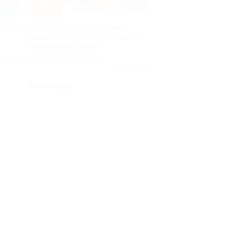
–97%
ДНЯ
 Laser
Эпиляция александритовым
лазером в клинике эстетической
косметологии Ingart
г. Ростов-на-Дону, ул.
плено 1
Максима Горького, д. 243
Куплено 6
от 450 руб.