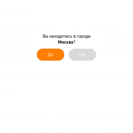
от 450 руб.
 и акции в Ростове-на-Дону от Biglion
Вы находитесь в городе
асавицы. Да и далеко не все мужчины рады растительности на своем теле. С 
Москва
?
тому на помощь приходит косметология, предлагая разнообразие методов эпил
 красоты Москвы на каждом шагу предлагают эту услугу, обещая безболезнен
Да
Нет
е с Биглион на этой популярной услуге вы сэкономите.
алонов красоты Москвы, среди которых вы подберете то, которое будет выго
ных волос;
стоты.
иляцию демократичные цены, а со скидками по купонам Биглион они станут 
n
ой удаления волос, влекут за собой определенные финансовые затраты. Бигли