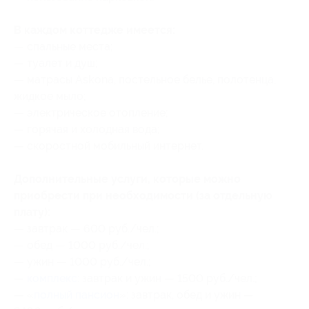
В каждом коттедже имеется:
— спальные места;
— туалет и душ;
— матрасы Askona, постельное белье, полотенца,
жидкое мыло;
— электрическое отопление;
— горячая и холодная вода;
— скоростной мобильный интернет.
Дополнительные услуги, которые можно
приобрести при необходимости (за отдельную
плату):
— завтрак — 600 руб./чел.;
— обед — 1000 руб./чел.;
— ужин — 1000 руб./чел.;
—
комплекс
: завтрак и ужин — 1500 руб./чел.;
— «
полный пансион
»: завтрак, обед и ужин —