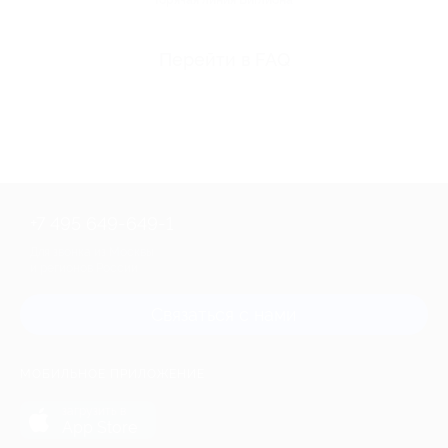
Горячая линия Биглиона
Перейти в FAQ
+7 495 649-649-1
Для звонка из Москвы
и регионов России
Связаться с нами
МОБИЛЬНОЕ ПРИЛОЖЕНИЕ
загрузить в
App Store