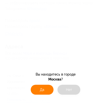
— забронировать коттедж также можно через
Telegram и
WhatsApp
.
Посмотреть
прайс
.
Посмотреть группу «
ВКонтакте
».
Свернуть
Адресa
Все акции
Море и водопады Беранда
Юридическая информация о партнёре
Вы находитесь в городе
г.о. Сочи, с. Беранда, ул.
Москва
?
Иджеванская, д. 20/5
круглосуточно и ежедневно
Да
Нет
+7 (988) 117-26-72
Показать номер телефона