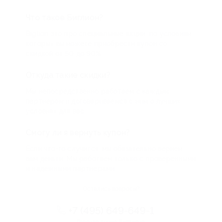
Что такое Биглион?
Biglion это про специальные акции, по условиям
которых вы можете приобрести купон со
скидкой от 50 до 90%
Откуда такие скидки?
Мы непосредственно работаем с каждым
партнером и договариваемся с ним о лучших
условиях для вас
Смогу ли я вернуть купон?
Если что-то случится, мы обязательно вернем
вам деньги. Мы работаем только с проверенными
и надежными партнерами
Остались вопросы?
+7 (495) 649-649-1