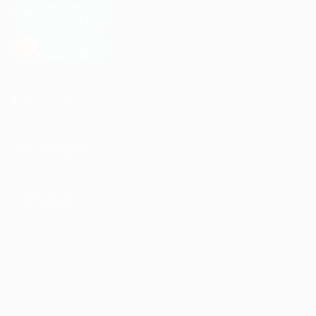
загрузить в
Google Play
загрузить в
AppGallery
КОМПАНИЯ
ИНФОРМАЦИЯ
ПАРТНЕРАМ
© 2010-2026 BIGLION
Обработка персональных данных
Пользовательское соглашение
Публичная оферта