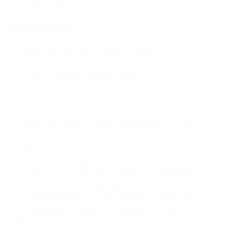
2400 руб./чел.
Дополнительно:
— рядом есть водопады, можно пойти в поход;
— море в 30 минутах ходьбы, на машине —
5 минут;
— на месте можно заказать джип-тур
с экскурсией по реке Шахе (на 33 водопада).
Условия бронирования:
— перед покупкой купона необходимо уточнить
наличие свободных мест по телефону +7 (988) 117-
26-72;
— обязательно предварительное бронирование
коттеджа (после покупки купона) по телефону +7
(988) 117-26-72 с сообщением даты заезда, Ф. И. О.
всех проживающих гостей, номера купона
, кода
бронирования
и номера телефона для обратной
связи;