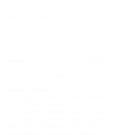
Поделиться с друзьями
67
Начало действия
Окончание действия
26 августа 2025 г.
1 мая 2026 г.
Условия
Описание
Гарантии
Адреса
Отзывы
С 28.12.2025 по 05.01.2026 акция не действует.
Основные условия:
— купоны могут суммироваться (из расчета
общего количества ночей);
— количество коттеджей по акции ограничено;
— при заезде берется залог 3000 руб., при
выселении он возвращается при условии, что
в коттедже чисто и ничего не сломано;