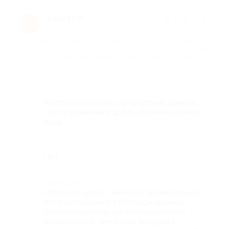
Сергей К.
★
★
★
★
★
С
10 месяцев назад
про Отдых для четверых в течение 2 дней/1 ночи в большом
коттедже (60 кв. м) с персональной беседкой на экологической
базе отдыха «Море и водопады Беранда» (5040 руб. вместо
7200 руб.)
Достоинства
Местоположение, комфортные домики,
гостеприимные и добродушные хозяева
базы.
Недостатки
Нет
Комментарий
Отдыхали здесь с женой и двумя детьми,
останавливались в большом домике.
Домики просторные с продуманной
планировкой, шикарная беседка с