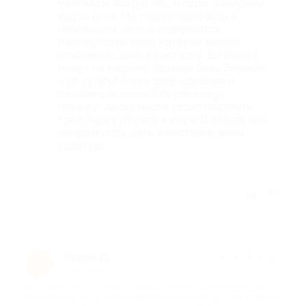
мангалом, вокруг лес и горы, шикарный
вид из окна. На территории базы в
небольшом загоне содержатся
Камерунские козы, которых можно
покормить, дети в восторге. До моря 5
минут на машине. Хозяева базы Эльвира
и еë супруг очень добродушные и
отзывчивые люди. Все раскажут,
покажут какие места стоит посетить,
где лучше купаться в море. В общем все
понравилось, дети в восторге, всем
советую.
Отзыв полезен?
Ирина Д.
★
★
★
★
★
И
1 год назад
про Отдых для четверых в течение 2 дней/1 ночи в большом
коттедже (60 кв. м) с персональной беседкой на экологической