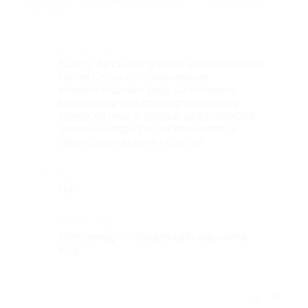
базе отдыха «Море и водопады Беранда» (5040 руб. вместо
7200 руб.)
Достоинства
Были с друзьями в этом замечательном
месте.Очень гостеприимные
хозяева.Тишина,природа,отличная
компания и шикарно проведенное
время.Уютный и теплый дом.В каждой
детали интерьера отслеживается
забота и внимание к гостям.
Недостатки
Нет
Комментарий
Рекомендую, обязательно вернёмся
ещё.
Отзыв полезен?