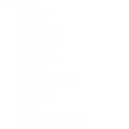
проживания:
— кондиционер;
— Wi-Fi;
— телевизор;
— диван или кресло;
— мини-холодильник;
— письменный стол;
— терраса;
— гриль для барбекю;
— душевая;
— фен;
— ванные принадлежности;
— кухня;
— стол и стулья;
— холодильник;
— чайник;
— микроволновая печь;
— кухонные принадлежности.