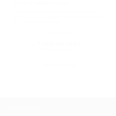
Смогу ли я вернуть купон?
Если что-то случится, мы обязательно вернем
вам деньги. Мы работаем только с проверенными
и надежными партнерами
Остались вопросы?
+7 (495) 649-649-1
Горячая линия Биглиона
Перейти в FAQ
+7 495 649-649-1
Для звонка из Москвы