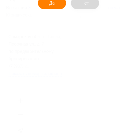
Да
Нет
Все акции
Золотая рыбка
Перейти на сайт партнера
Юридическая информация о партнёре
Самарская обл., с. Ташла,
Песочная ул., д. 7
по предварительному
бронированию
+7 (937) 213-28-25
Показать номер телефона