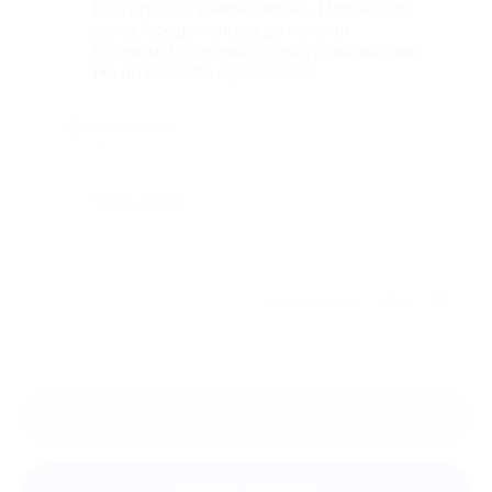
Все просто замечательно. Новенькие
дома, продуманные до мелочи.
Отдыхали с детьми, одно удовольствие.
Не пожалеете однозначно
Недостатки
-
Комментарий
.
Отзыв полезен?
1
Оставить отзыв
Задать вопрос