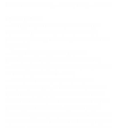
Расчетный час:
заезд — в 14:00, выезд — в 12:00.
Прочие условия:
— на территории имеются развлечения для
взрослых и детей: квадроциклы, самовары,
рыбалка, проектор, велосипеды (оплачиваются
отдельно);
— скидка не суммируется с другими
действующими предложениями глэмпинга;
— необходимо предварительное бронирование
по телефону +7 (937) 213-28-25;
— если участник акции приобрел купон
и забронировал дом, но не явился в указанное
время и не предупредил об изменении своих
планов и отмене брони не менее чем за 1 сутки
до заезда, то исполнитель (администрация
глэмпинга), руководствуясь п. 16 Постановления
Правительства РФ № 1853 от 18.11.2020, вправе