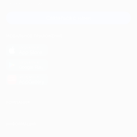
и регионов России
Связаться с нами
МОБИЛЬНОЕ ПРИЛОЖЕНИЕ
загрузить в
App Store
загрузить в
Google Play
загрузить в
AppGallery
КОМПАНИЯ
ИНФОРМАЦИЯ