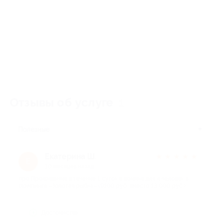
Отзывы об услуге
1
Полезные
Екатерина Ш.
★
★
★
★
★
Е
10 месяцев назад
про Проживание в течение 1 суток в домике для 4 человек в
глэмпинге «Золотая рыбка» (9100 руб. вместо 13 000 руб.)
Достоинства