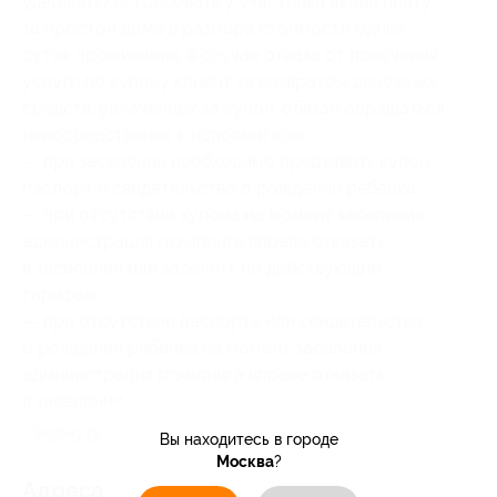
удержать/истребовать у участника акции плату
за простой дома в размере стоимости одних
суток проживания; в случае отказа от получения
услуги по купону клиент за возвратом денежных
средств, уплаченных за купон, обязан обращаться
непосредственно к исполнителю;
— при заселении необходимо предъявить купон,
паспорт и свидетельство о рождении ребенка;
— при отсутствии купона на момент заселения
администрация глэмпинга вправе отказать
в заселении или заселить по действующим
тарифам;
— при отсутствии паспорта или свидетельства
о рождении ребенка на момент заселения
администрация глэмпинга вправе отказать
в заселении.
Свернуть
Вы находитесь в городе
Москва
?
Адресa