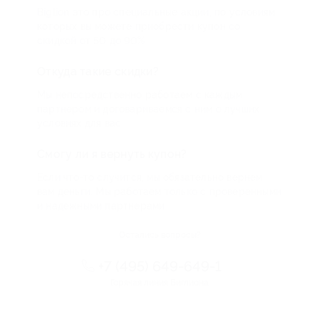
Biglion это про специальные акции, по условиям
которых вы можете приобрести купон со
скидкой от 50 до 90%
Откуда такие скидки?
Мы непосредственно работаем с каждым
партнером и договариваемся с ним о лучших
условиях для вас
Смогу ли я вернуть купон?
Если что-то случится, мы обязательно вернем
вам деньги. Мы работаем только с проверенными
и надежными партнерами
Остались вопросы?
+7 (495) 649-649-1
Горячая линия Биглиона