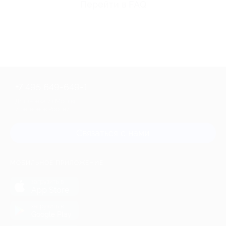
Перейти в FAQ
+7 495 649-649-1
Для звонка из Москвы
и регионов России
Связаться с нами
МОБИЛЬНОЕ ПРИЛОЖЕНИЕ
загрузить в
App Store
загрузить в
Google Play