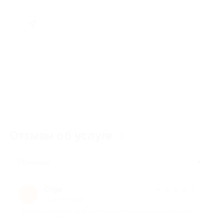
Отзывы об услуге
3
Полезные
Olga
★
★
★
★
★
O
13 дней назад
про Входной билет на безлимитное посещение для ребенка в