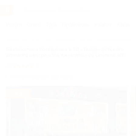
Услуги
Отели
Туры
Промокоды
Кэшбэк
Афиша 
Главная
Услуги
Развлечения
Детские развлекательные 
Безлимитное посещение в ТЦ «Талер» детского
игрового центра «Зов джунглей» со скидкой 40%
4.8
(3)
г. Ростов-на-Дону, ул. Зорге, д. 33
- 40%