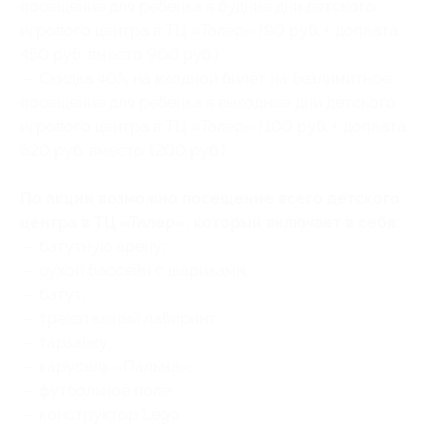
посещение для ребенка в будние дни детского
игрового центра в ТЦ «Талер» (90 руб. + доплата
450 руб. вместо 900 руб.)
— Скидка 40% на входной билет на безлимитное
посещение для ребенка в выходные дни детского
игрового центра в ТЦ «Талер» (100 руб. + доплата
620 руб. вместо 1200 руб.)
По акции возможно посещение всего детского
центра в ТЦ «Талер», который включает в себя:
— батутную арену;
— сухой бассейн с шариками;
— батут;
— трехэтажный лабиринт;
— тарзанку;
— карусель «Пальма»;
— футбольное поле;
— конструктор Lego.