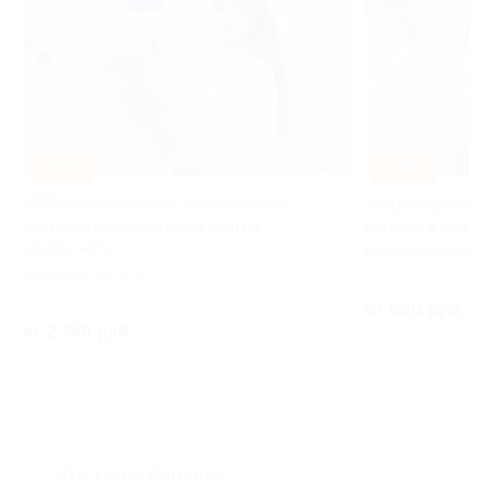
–48%
–30%
МРТ головного мозга, позвоночника,
Ультразвуковая 
суставов в медицинском центре
органов в центр
«ДиМагнит»
Михаила Нагибина 
Жданова ул, д. 2/7
8
62
Куплено 3
от 980 руб.
от 2 548 руб.
Что такое Биглион?