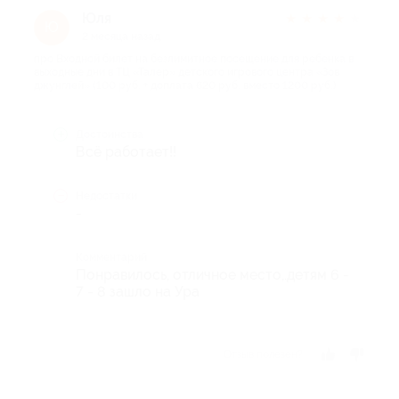
Юля
★
★
★
★
★
Ю
2 месяца назад
про Входной билет на безлимитное посещение для ребенка в
выходные дни в ТЦ «Талер» детского игрового центра «Зов
джунглей» (100 руб. + доплата 620 руб. вместо 1200 руб.)
Достоинства
Всё работает!!
Недостатки
-
Комментарий
Понравилось, отличное место,.детям 6 -
7 - 8 зашло на Ура
Отзыв полезен?