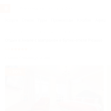
Услуги
Отели
Туры
Промокоды
Кэшбэк
Афиша 
Главная
Отели
Юг России
Анапа
Отдых в Анапе с завтраком в бутик-отеле Picasso
5.0
(2)
г. Анапа, Славная ул., д. 25а
- 30%