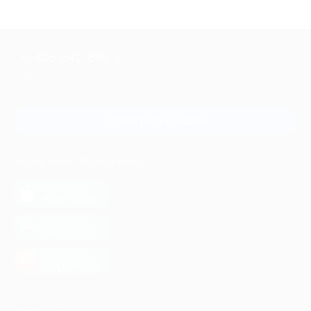
+7 495 649-649-1
Для звонка из Москвы
и регионов России
Связаться с нами
МОБИЛЬНОЕ ПРИЛОЖЕНИЕ
загрузить в
App Store
загрузить в
Google Play
загрузить в
AppGallery