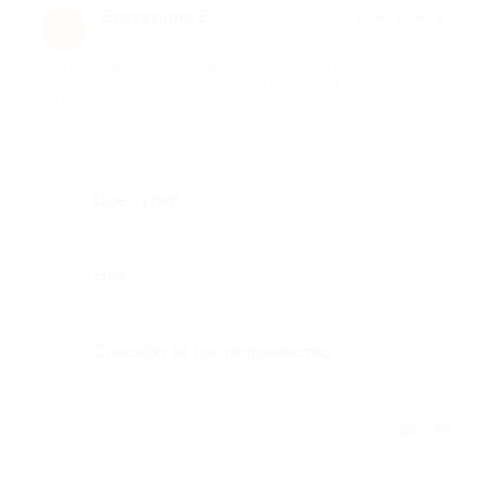
Екатерина Е.
★
★
★
★
★
Е
11 месяцев назад
про Проживание в течение 3 дней/2 ночей в номере категории
трехместный люкс с террасой или балконом в период с
08.08.2025 по 24.08.2025 в бутик-отеле Picasso (4900 руб.
вместо 7000 руб.)
Достоинства
Все супер
Недостатки
Нет
Комментарий
Спасибо за гостеприимство
Отзыв полезен?