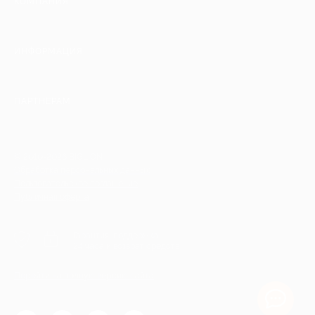
КОМПАНИЯ
ИНФОРМАЦИЯ
ПАРТНЕРАМ
© 2010-2026 BIGLION
Обработка персональных данных
Пользовательское соглашение
Публичная оферта
Гарантия, поддержка
24 часа и возврат средств
Перейти на полную версию сайта