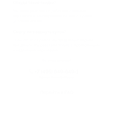
Откуда такие скидки?
Мы непосредственно работаем с каждым
партнером и договариваемся с ним о лучших
условиях для вас
Смогу ли я вернуть купон?
Если что-то случится, мы обязательно вернем
вам деньги. Мы работаем только с проверенными
и надежными партнерами
Остались вопросы?
+7 (495) 649-649-1
Горячая линия Биглиона
Перейти в FAQ