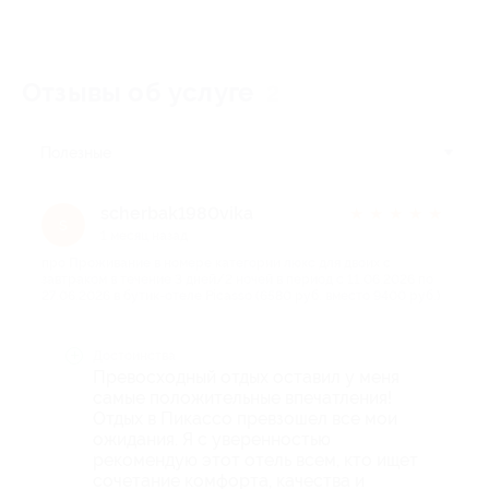
Отзывы об услуге
2
Полезные
scherbak1980vika
★
★
★
★
★
s
1 месяц назад
про Проживание в номере категории люкс для двоих с
завтраком в течение 3 дней/2 ночей в период с 11.06.2026 по
27.06.2026 в бутик-отеле Picasso (6580 руб. вместо 9400 руб.)
Достоинства
Превосходный отдых оставил у меня
самые положительные впечатления!
Отдых в Пикассо превзошел все мои
ожидания. Я с уверенностью
рекомендую этот отель всем, кто ищет
сочетание комфорта, качества и